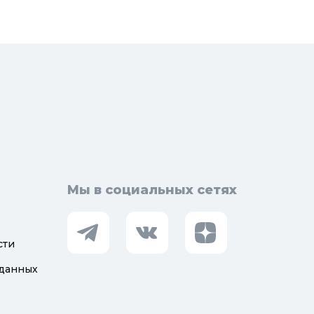
оотведение и канализация
визионные люки
доподготовка
орная арматура
Мы в социальных сетях
сти
 данных