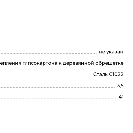
не указан
репления гипсокартона к деревянной обрешетке
Сталь С1022
3,5
41