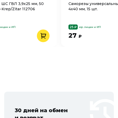
 ШС ГВЛ 3,9х25 мм, 50
Саморезы универсальн
-Krep/Zitar 112706
4х40 мм, 15 шт.
25 ₽
лицам и ИП
юр. лицам и ИП
27
₽
30 дней на обмен
и возврат