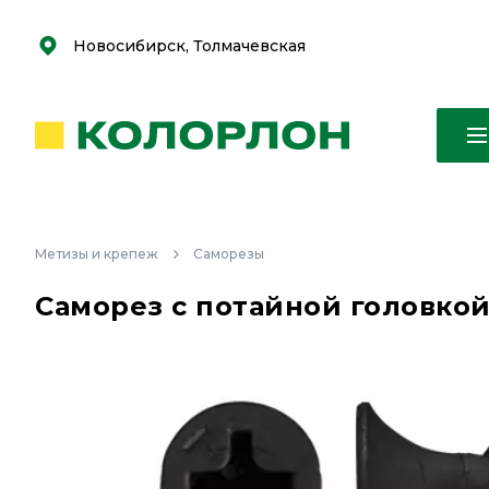
С
С
к
к
оро
оро
Новосибирск, Толмачевская
Метизы и крепеж
Саморезы
Саморез с потайной головкой 