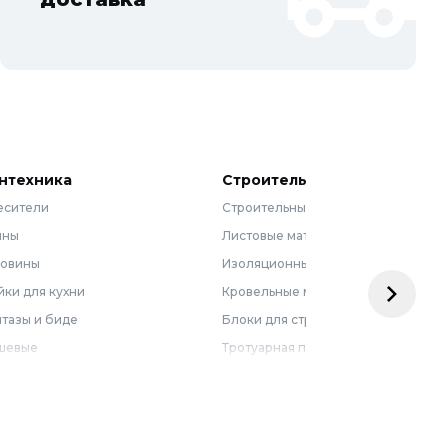
нтехника
Строительные материалы
есители
Строительные смеси
нны
Листовые материалы
ковины
Изоляционные материалы
ки для кухни
Кровельные материалы
тазы и биде
Блоки для строительства
шевые
Тротуарная плитка
бель для ванной
Армирующие материалы
лотенцесушители
Ограждения
доснабжение
Металлопрокат