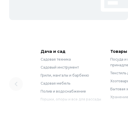
Дача и сад
Товары
Садовая техника
Посуда и
принадл
Садовый инструмент
Текстиль 
Грили, мангалы и барбекю
Хозтовар
Садовая мебель
Бытовая 
Полив и водоснабжение
Хранение
Горшки, опоры и все для рассады
Мебель
Грунты для растений
Бытовая 
Садовый декор
Предметы
Бассейны