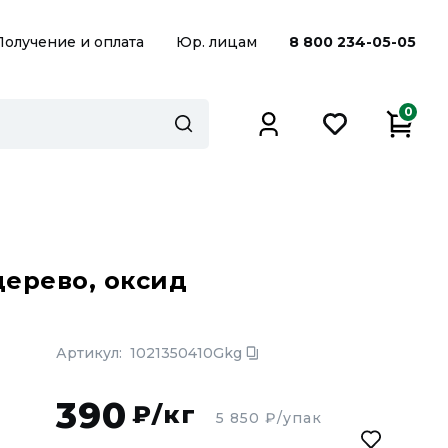
Получение и оплата
Юр. лицам
8 800 234-05-05
0
дерево, оксид
Артикул:
1021350410Gkg
390
₽/кг
5 850
₽/упак