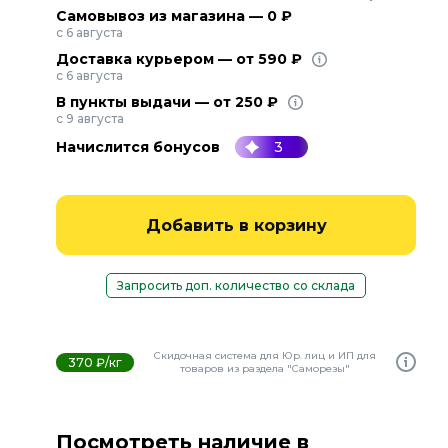
Самовывоз из магазина — 0 ₽
с 6 августа
Доставка курьером — от 590 ₽
с 6 августа
В пункты выдачи — от 250 ₽
с 9 августа
Начислится бонусов
3
Добавить в корзину
Запросить доп. количество со склада
Скидочная система для Юр. лиц и ИП для
370 ₽/кг
товаров из раздела "Саморезы"
Посмотреть наличие в