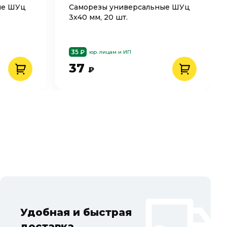
ые ШУц
Саморезы универсальные ШУц
3х40 мм, 20 шт.
35 ₽
юр. лицам и ИП
37
₽
Удобная и быстрая
доставка