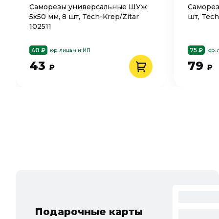
Саморезы универсальные ШУж
Саморез
5х50 мм, 8 шт, Tech-Krep/Zitar
шт, Tech
102511
40 ₽
75 ₽
юр. лицам и ИП
юр. 
43
79
₽
₽
Подарочные карты