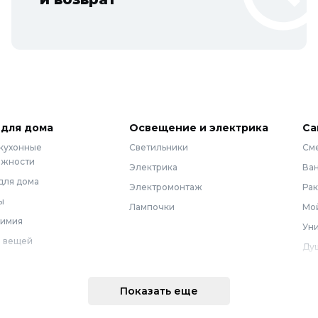
 для дома
Освещение и электрика
Са
 кухонные
Светильники
См
ежности
Электрика
Ва
для дома
Электромонтаж
Ра
ы
Лампочки
Мой
химия
Уни
 вещей
Ду
Ме
техника
По
Показать еще
 интерьера
Во