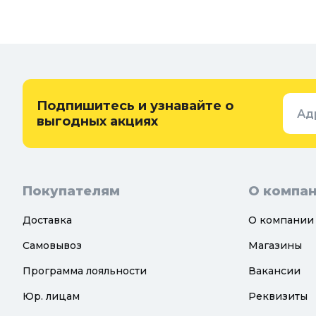
Спальня
Товары для бани и сауны
Ванная
Дачные умывальники, души и
туалеты
Самогон
Удобрения, химикаты и средства
Интерьер
защиты
Придверн
Семена и растения
Подпишитесь и узнавайте о
Ад
Теплицы, парники и укрывной
выгодных акциях
материал
Покупателям
О компа
Доставка
О компании
Самовывоз
Магазины
Программа лояльности
Вакансии
Юр. лицам
Реквизиты