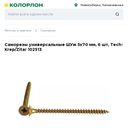
Новосибирск, Толмачевская
С
С
к
к
оро
оро
Метизы и крепеж
Саморезы
Саморезы универсальные ШУж 5х70 мм, 6 шт, Tech-
Krep/Zitar 102513