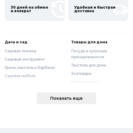
30 дней на обмен
Удобная и быстрая
и возврат
доставка
Дача и сад
Товары для дома
Садовая техника
Посуда и кухонные
принадлежности
Садовый инструмент
Текстиль для дома
Грили, мангалы и барбекю
Хозтовары
Садовая мебель
Бытовая химия
Полив и водоснабжение
Хранение вещей
Горшки, опоры и все для рассады
Показать еще
Мебель
Грунты для растений
Бытовая техника
Садовый декор
Предметы интерьера
Бассейны
Спальня
Товары для бани и сауны
Ванная