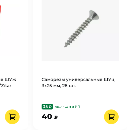
ые ШУж
Саморезы универсальные ШУц
Zitar
3х25 мм, 28 шт.
38 ₽
юр. лицам и ИП
40
₽