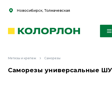
С
С
к
к
оро
оро
Новосибирск, Толмачевская
Метизы и крепеж
Саморезы
Саморезы универсальные ШУж 3