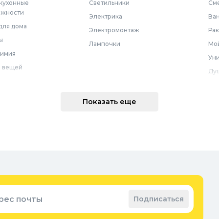
 кухонные
Светильники
См
ежности
Электрика
Ва
для дома
Электромонтаж
Ра
ы
Лампочки
Мой
химия
Уни
 вещей
Ду
Ме
техника
По
Показать еще
 интерьера
Во
Вод
Ре
оварение
Во
ные коврики
Зап
ые коврики
рес почты
Подписаться