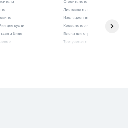
есители
Строительные смеси
нны
Листовые материалы
ковины
Изоляционные материалы
ки для кухни
Кровельные материалы
тазы и биде
Блоки для строительства
шевые
Тротуарная плитка
бель для ванной
Армирующие материалы
лотенцесушители
Ограждения
доснабжение
Металлопрокат
оотведение и канализация
визионные люки
доподготовка
орная арматура