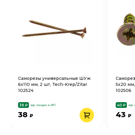
Саморезы универсальные ШУж
Саморе
6х110 мм, 2 шт, Tech-Krep/Zitar
5х20 мм,
102524
102506
36 ₽
40 ₽
юр. лицам и ИП
юр.
38
43
₽
₽