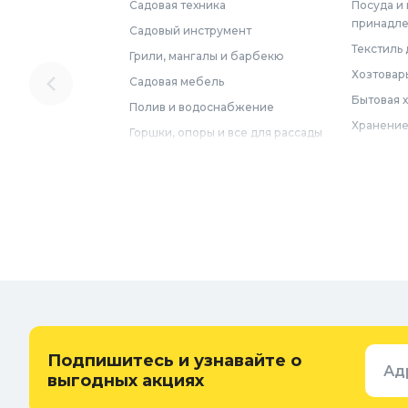
Садовая техника
Посуда и
принадл
Садовый инструмент
Текстиль 
Грили, мангалы и барбекю
Хозтовар
Садовая мебель
Бытовая 
Полив и водоснабжение
Хранение
Горшки, опоры и все для рассады
Мебель
Грунты для растений
Бытовая 
Садовый декор
Предметы
Бассейны
Спальня
Товары для бани и сауны
Ванная
Дачные умывальники, души и
туалеты
Самогон
Удобрения, химикаты и средства
Интерьер
защиты
Придверн
Семена и растения
Подпишитесь и узнавайте о
Ад
Теплицы, парники и укрывной
выгодных акциях
материал