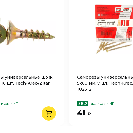
зы универсальные ШУж
Саморезы универсальн
 16 шт, Tech-Krep/Zitar
5х60 мм, 7 шт, Tech-Krep/
102512
38 ₽
 лицам и ИП
юр. лицам и ИП
41
₽