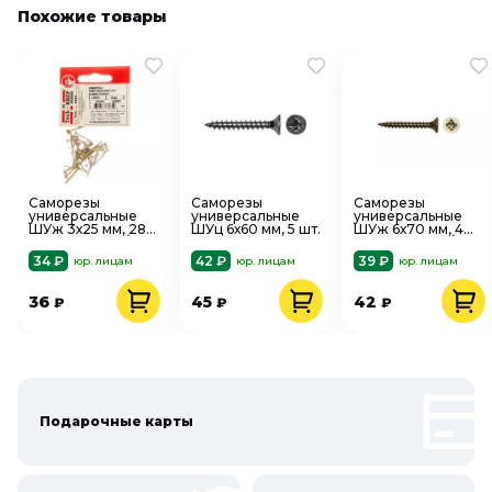
Похожие товары
Саморезы
Саморезы
Саморезы
универсальные
универсальные
универсальные
ШУж 3х25 мм, 28
ШУц 6х60 мм, 5 шт.
ШУж 6х70 мм, 4
шт, Tech-Krep/Zitar
шт, Tech-Krep/Zitar
102474
102520
34 ₽
42 ₽
39 ₽
юр. лицам
юр. лицам
юр. лицам
36
45
42
₽
₽
₽
Подарочные карты