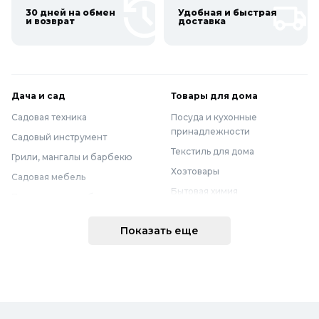
30 дней на обмен
Удобная и быстрая
и возврат
доставка
Дача и сад
Товары для дома
Садовая техника
Посуда и кухонные
принадлежности
Садовый инструмент
Текстиль для дома
Грили, мангалы и барбекю
Хозтовары
Садовая мебель
Бытовая химия
Полив и водоснабжение
Хранение вещей
Горшки, опоры и все для рассады
Показать еще
Мебель
Грунты для растений
Бытовая техника
Садовый декор
Предметы интерьера
Бассейны
Спальня
Товары для бани и сауны
Ванная
Дачные умывальники, души и