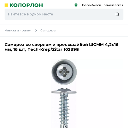
Новосибирск, Толмачевская
С
С
к
к
оро
оро
Метизы и крепеж
Саморезы
Саморез со сверлом и прессшайбой ШСММ 4,2х16
мм, 16 шт, Tech-Krep/Zitar 102398