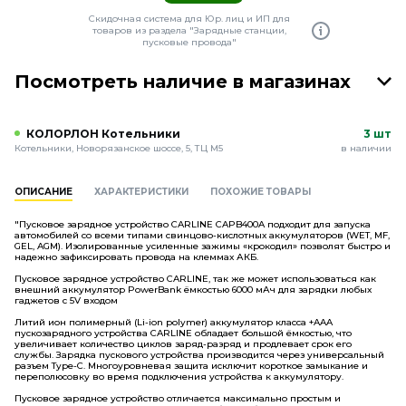
Скидочная система для Юр. лиц и ИП для
товаров из раздела "Зарядные станции,
пусковые провода"
Посмотреть наличие в магазинах
КОЛОРЛОН Котельники
3 шт
Котельники, Новорязанское шоссе, 5, ТЦ М5
в наличии
ОПИСАНИЕ
ХАРАКТЕРИСТИКИ
ПОХОЖИЕ ТОВАРЫ
"Пусковое зарядное устройство CARLINE CAPB400A подходит для запуска
автомобилей со всеми типами свинцово-кислотных аккумуляторов (WET, MF,
GEL, AGM). Изолированные усиленные зажимы «крокодил» позволят быстро и
надежно зафиксировать провода на клеммах АКБ.
Пусковое зарядное устройство CARLINE, так же может использоваться как
внешний аккумулятор PowerBank ёмкостью 6000 мАч для зарядки любых
гаджетов с 5V входом
Литий ион полимерный (Li-ion polymer) аккумулятор класса +AAA
пускозарядного устройства CARLINE обладает большой ёмкостью, что
увеличивает количество циклов заряд-разряд и продлевает срок его
службы. Зарядка пускового устройства производится через универсальный
разъем Type-C. Многоуровневая защита исключит короткое замыкание и
переполюсовку во время подключения устройства к аккумулятору.
Пусковое зарядное устройство отличается максимально простым и