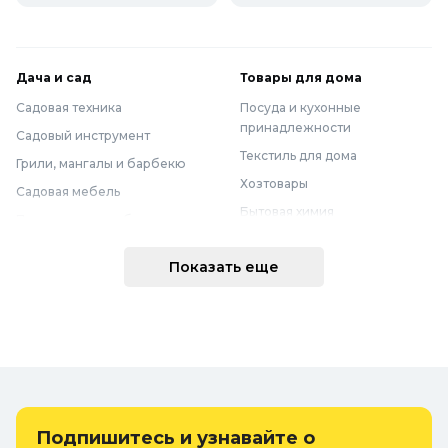
Дача и сад
Товары для дома
Садовая техника
Посуда и кухонные
принадлежности
Садовый инструмент
Текстиль для дома
Грили, мангалы и барбекю
Хозтовары
Садовая мебель
Бытовая химия
Полив и водоснабжение
Хранение вещей
Горшки, опоры и все для рассады
Показать еще
Мебель
Грунты для растений
Бытовая техника
Садовый декор
Предметы интерьера
Бассейны
Спальня
Товары для бани и сауны
Ванная
Дачные умывальники, души и
туалеты
Самогоноварение
Подпишитесь и узнавайте о
Удобрения, химикаты и средства
Интерьерные коврики