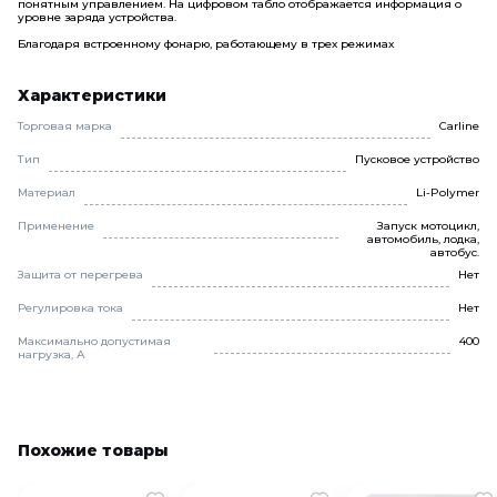
понятным управлением. На цифровом табло отображается информация о
уровне заряда устройства.
Благодаря встроенному фонарю, работающему в трех режимах
Характеристики
Торговая марка
Carline
Тип
Пусковое устройство
Материал
Li-Polymer
Применение
Запуск мотоцикл,
автомобиль, лодка,
автобус.
Защита от перегрева
Нет
Регулировка тока
Нет
Максимально допустимая
400
нагрузка, А
Похожие товары