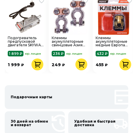
Подогреватель
Клеммы
Клеммы
предпусковой
акумулляторные
акумулляторные
двигателя SKYWAY
свинцовые Азия
медные Европа
03 с помпой
SKYWAY КОНТАКТ,
быстросъемные
3000Вт 220В
S06701005
SKYWAY S06701013
1 899 ₽
236 ₽
432 ₽
юр. лицам
юр. лицам
юр. лицам
S11501003
1 999
249
455
₽
₽
₽
Подарочные карты
30 дней на обмен
Удобная и быстрая
и возврат
доставка