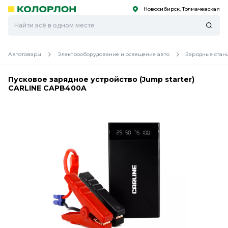
Новосибирск, Толмачевская
С
С
к
к
оро
оро
Автотовары
Электрооборудование и освещение авто
Зарядные стан
Пусковое зарядное устройство (Jump starter)
CARLINE CAPB400A