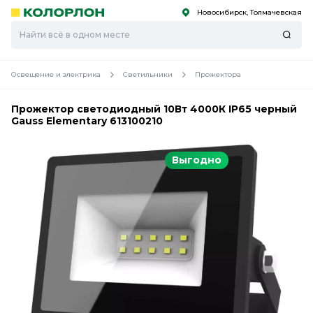
Новосибирск, Толмачевская
С
С
к
к
оро
оро
Освещение и электрика
Светильники
Прожектора
Прожектор светодиодный 10Вт 4000К IP65 черный
Gauss Elementary 613100210
Выгодно