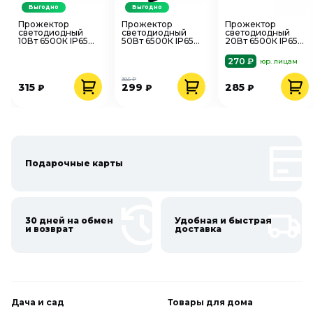
Выгодно
Выгодно
Прожектор
Прожектор
Прожектор
светодиодный
светодиодный
светодиодный
10Вт 6500К IP65
50Вт 6500К IP65
20Вт 6500К IP65
графитовый Gauss
черный SAFFIT
серый VKL
Qplus 690511310
51194
1208265
270 ₽
юр. лицам
385 ₽
315
299
285
₽
₽
₽
Подарочные карты
30 дней на обмен
Удобная и быстрая
и возврат
доставка
Дача и сад
Товары для дома