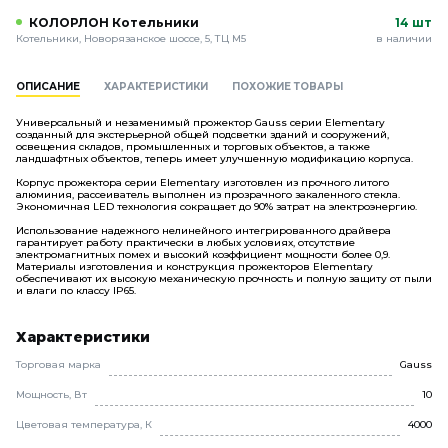
КОЛОРЛОН Котельники
14 шт
Котельники, Новорязанское шоссе, 5, ТЦ М5
в наличии
ОПИСАНИЕ
ХАРАКТЕРИСТИКИ
ПОХОЖИЕ ТОВАРЫ
Универсальный и незаменимый прожектор Gauss серии Elementary
созданный для экстерьерной общей подсветки зданий и сооружений,
освещения складов, промышленных и торговых объектов, а также
ландшафтных объектов, теперь имеет улучшенную модификацию корпуса.
Корпус прожектора серии Elementary изготовлен из прочного литого
алюминия, рассеиватель выполнен из прозрачного закаленного стекла.
Экономичная LED технология сокращает до 90% затрат на электроэнергию.
Использование надежного нелинейного интегрированного драйвера
гарантирует работу практически в любых условиях, отсутствие
электромагнитных помех и высокий коэффициент мощности более 0,9.
Материалы изготовления и конструкция прожекторов Elementary
обеспечивают их высокую механическую прочность и полную защиту от пыли
и влаги по классу IP65.
Характеристики
Торговая марка
Gauss
Мощность, Вт
10
Цветовая температура, К
4000