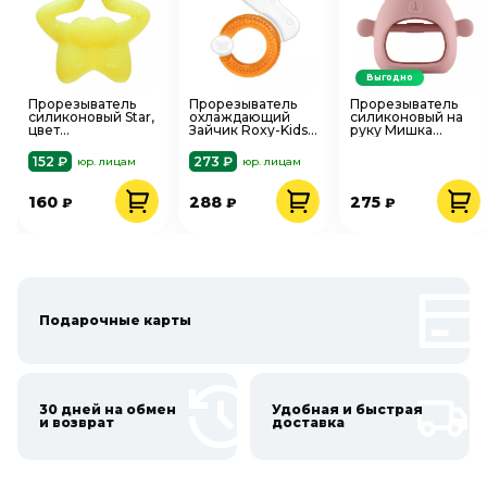
Выгодно
Прорезыватель
Прорезыватель
Прорезыватель
силиконовый Star,
охлаждающий
силиконовый на
цвет
Зайчик Roxy-Kids
руку Мишка
вассортименте
RCT-237
розовый Roxy-Kids
Uviton 0411
RST-003-P
152 ₽
273 ₽
юр. лицам
юр. лицам
160
288
275
₽
₽
₽
Подарочные карты
30 дней на обмен
Удобная и быстрая
и возврат
доставка