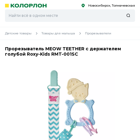
Новосибирск, Толмачевская
С
С
к
к
оро
оро
Детские товары
Товары для малыша
Прорезыватели
Прорезыватель MEOW TEETHER с держателем
голубой Roxy-Kids RMT-001SC