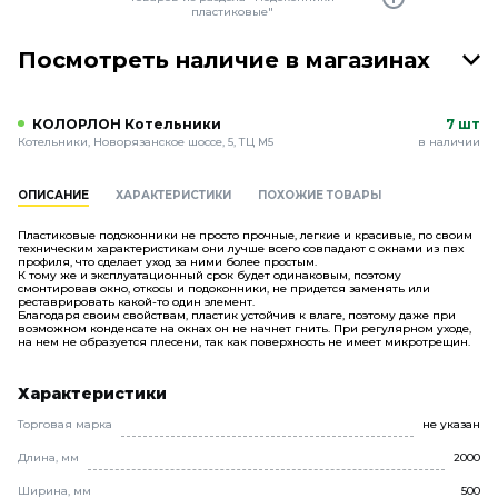
пластиковые"
Посмотреть наличие в магазинах
КОЛОРЛОН Котельники
7 шт
Котельники, Новорязанское шоссе, 5, ТЦ М5
в наличии
ОПИСАНИЕ
ХАРАКТЕРИСТИКИ
ПОХОЖИЕ ТОВАРЫ
Пластиковые подоконники не просто прочные, легкие и красивые, по своим
техническим характеристикам они лучше всего совпадают с окнами из пвх
профиля, что сделает уход за ними более простым.
К тому же и эксплуатационный срок будет одинаковым, поэтому
смонтировав окно, откосы и подоконники, не придется заменять или
реставрировать какой-то один элемент.
Благодаря своим свойствам, пластик устойчив к влаге, поэтому даже при
возможном конденсате на окнах он не начнет гнить. При регулярном уходе,
на нем не образуется плесени, так как поверхность не имеет микротрещин.
Характеристики
Торговая марка
не указан
Длина, мм
2000
Ширина, мм
500