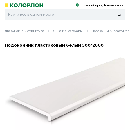
Новосибирск, Толмачевская
С
С
к
к
оро
оро
Двери, окна и фурнитура
Окна и аксессуары
Подоконники пластиков
Подоконник пластиковый белый 500*2000