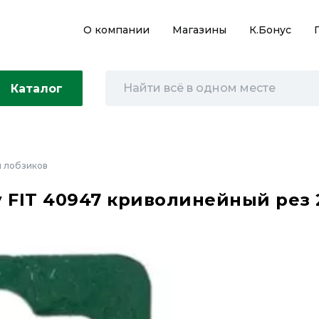
О компании
Магазины
К.Бонус
Каталог
 лобзиков
 FIT 40947 криволинейный рез 