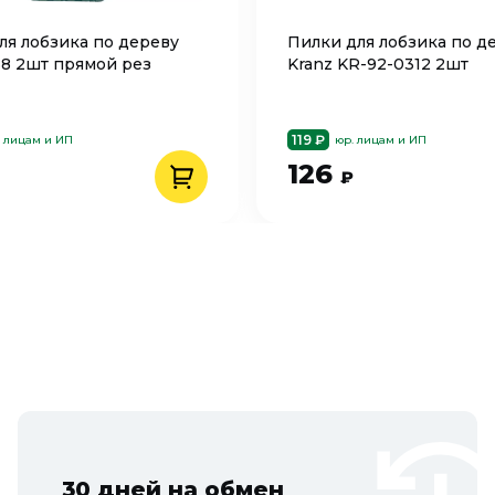
ля лобзика по дереву
Пилки для лобзика по д
38 2шт прямой рез
Kranz KR-92-0312 2шт
119 ₽
. лицам и ИП
юр. лицам и ИП
126
₽
30 дней на обмен