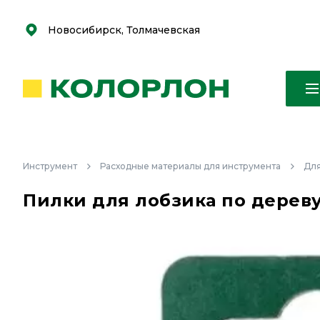
С
С
к
к
оро
оро
Новосибирск, Толмачевская
Инструмент
Расходные материалы для инструмента
Для
Пилки для лобзика по дереву