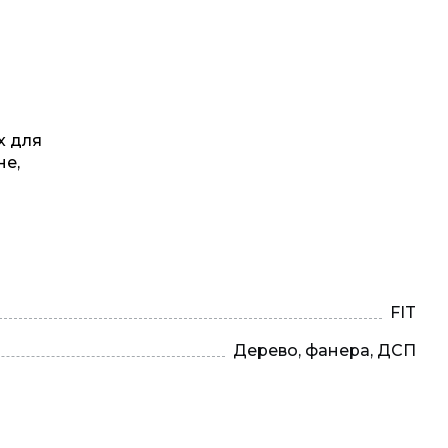
х для
не,
FIT
Дерево, фанера, ДСП