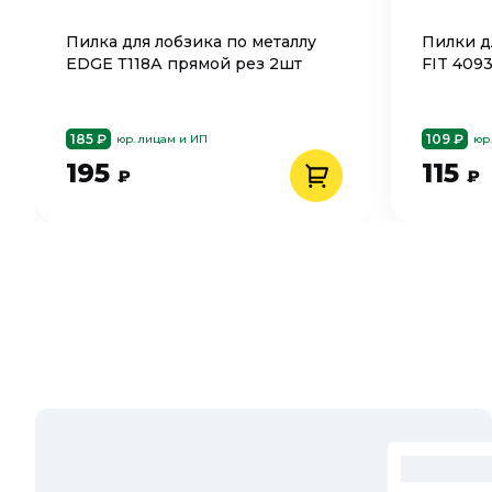
Пилка для лобзика по металлу
Пилки д
EDGE Т118А прямой рез 2шт
FIT 409
185 ₽
109 ₽
юр. лицам и ИП
юр
195
115
₽
₽