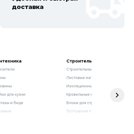
доставка
нтехника
Строительные материалы
есители
Строительные смеси
нны
Листовые материалы
ковины
Изоляционные материалы
ки для кухни
Кровельные материалы
тазы и биде
Блоки для строительства
шевые
Тротуарная плитка
бель для ванной
Армирующие материалы
лотенцесушители
Ограждения