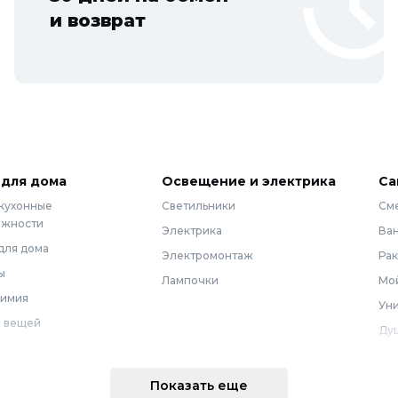
и возврат
 для дома
Освещение и электрика
Са
 кухонные
Светильники
См
ежности
Электрика
Ва
для дома
Электромонтаж
Ра
ы
Лампочки
Мой
химия
Уни
 вещей
Ду
Ме
техника
По
Показать еще
 интерьера