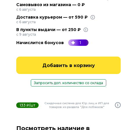
Самовывоз из магазина — 0 ₽
с 6 августа
Доставка курьером — от 590 ₽
с 6 августа
В пункты выдачи — от 250 ₽
с 9 августа
Начислится бонусов
1
Добавить в корзину
Запросить доп. количество со склада
Скидочная система для Юр. лиц и ИП для
133 ₽/шт
товаров из раздела "Для лобзиков"
Посмотреть наличие в