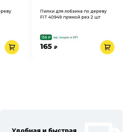
ереву
Пилки для лобзика по дереву
FIT 40949 прямой рез 2 шт
156 ₽
юр. лицам и ИП
165
₽
Удобная и быстрая