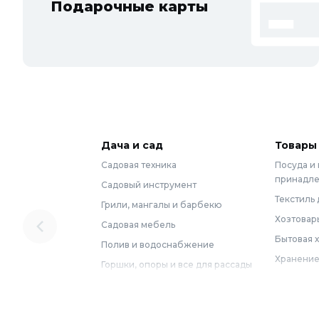
Подарочные карты
Дача и сад
Товары
Садовая техника
Посуда и
принадл
Садовый инструмент
Текстиль 
Грили, мангалы и барбекю
Хозтовар
Садовая мебель
Бытовая 
Полив и водоснабжение
Хранение
Горшки, опоры и все для рассады
Мебель
Грунты для растений
Бытовая 
Садовый декор
Предметы