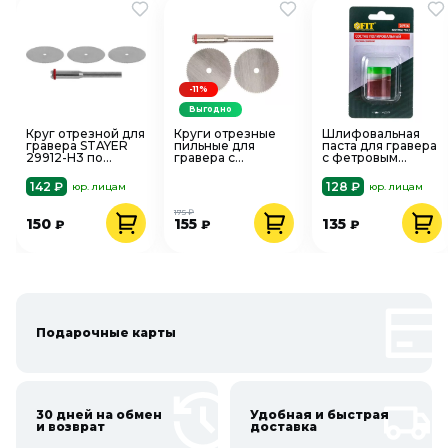
-11%
Выгодно
Круг отрезной для
Круги отрезные
Шлифовальная
гравера STAYER
пильные для
паста для гравера
29912-H3 по
гравера с
с фетровым
дереву пластику
насадкой FIT
кругом FIT 36916
3шт
36933 3 шт
142 ₽
128 ₽
юр. лицам
юр. лицам
175 ₽
150
155
135
₽
₽
₽
Подарочные карты
30 дней на обмен
Удобная и быстрая
и возврат
доставка