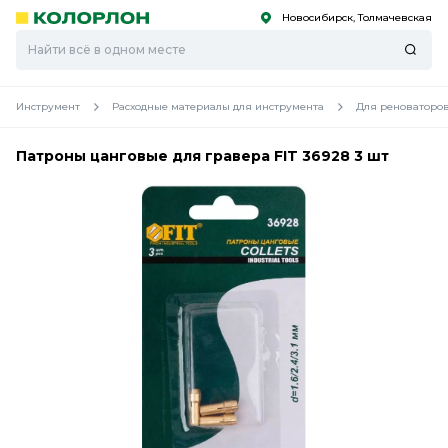
Новосибирск, Толмачевская
С
С
к
к
оро
оро
Инструмент
Расходные материалы для инструмента
Для реноваторо
Патроны цанговые для гравера FIT 36928 3 шт