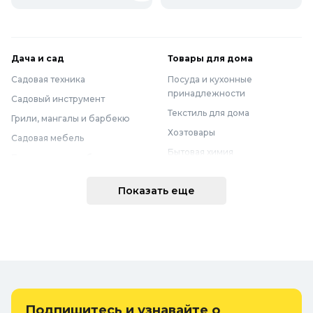
Дача и сад
Товары для дома
Садовая техника
Посуда и кухонные
принадлежности
Садовый инструмент
Текстиль для дома
Грили, мангалы и барбекю
Хозтовары
Садовая мебель
Бытовая химия
Полив и водоснабжение
Хранение вещей
Горшки, опоры и все для рассады
Показать еще
Мебель
Грунты для растений
Бытовая техника
Садовый декор
Предметы интерьера
Бассейны
Спальня
Товары для бани и сауны
Ванная
Дачные умывальники, души и
туалеты
Самогоноварение
Подпишитесь и узнавайте о
Удобрения, химикаты и средства
Интерьерные коврики