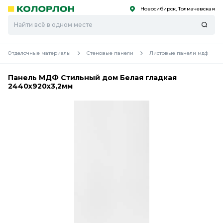
Новосибирск, Толмачевская
С
С
к
к
оро
оро
Отделочные материалы
Стеновые панели
Листовые панели мдф
Панель МДФ Стильный дом Белая гладкая
2440х920х3,2мм