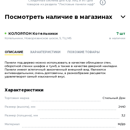
Скидочная система для Юр. лиц и ИП для
товаров из раздела "Листовые панели мдф"
Посмотреть наличие в магазинах
КОЛОРЛОН Котельники
7 шт
Котельники, Новорязанское шоссе, 5, ТЦ М5
в наличии
ОПИСАНИЕ
ХАРАКТЕРИСТИКИ
ПОХОЖИЕ ТОВАРЫ
Панели под дерево можно использовать в качестве облицовки стен,
оборотной стенки шкафов и тумб, а также в качестве дверной накладки.
Панели имеют эстетичный законченный внешний вид. Являются
антивандальными, очень долговечны, а разнообразие расцветок
удовлетворят самый изысканный вкус.
Характеристики
Торговая марка
Стильный Дом
Размер (высота), мм
2440
Размер (толщина), мм
3,2
Материал
МДФ