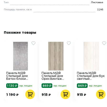
Тип
Листовая
Площадь панели, кв.м
2,245
Похожие товары
Панель МДФ
Панель МДФ
Панель МДФ
Стильный дом
Стильный дом
Стильный дом Бук
Бетон блоки
Орех Винтаж
светлый
2440х1220х3,2 мм
2440х920х3,2 мм
2440х920х3,2 мм
1 130 ₽
869 ₽
869 ₽
юр. лицам
юр. лицам
юр. лицам
1 190
915
915
₽
₽
₽