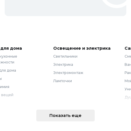
 для дома
Освещение и электрика
Са
 кухонные
Светильники
См
ежности
Электрика
Ва
для дома
Электромонтаж
Ра
ы
Лампочки
Мой
химия
Уни
 вещей
Ду
Ме
техника
По
Показать еще
 интерьера
Во
Вод