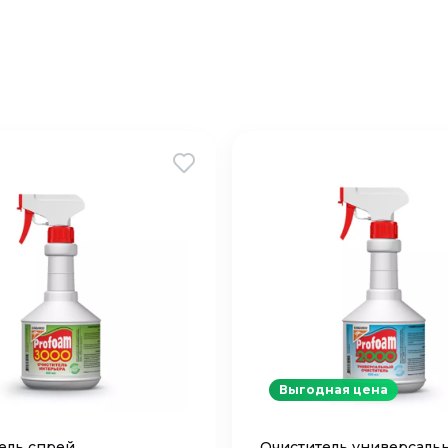
Выгодная цена
ель спрей,
Очиститель универсаль