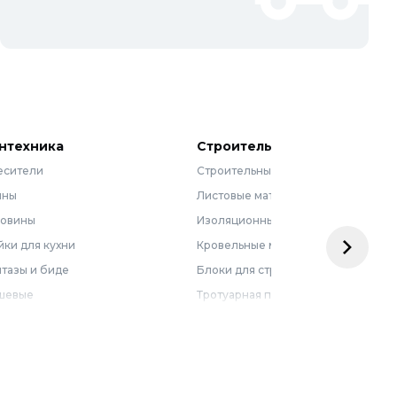
нтехника
Строительные материалы
есители
Строительные смеси
нны
Листовые материалы
ковины
Изоляционные материалы
ки для кухни
Кровельные материалы
тазы и биде
Блоки для строительства
шевые
Тротуарная плитка
бель для ванной
Армирующие материалы
лотенцесушители
Ограждения
доснабжение
Металлопрокат
оотведение и канализация