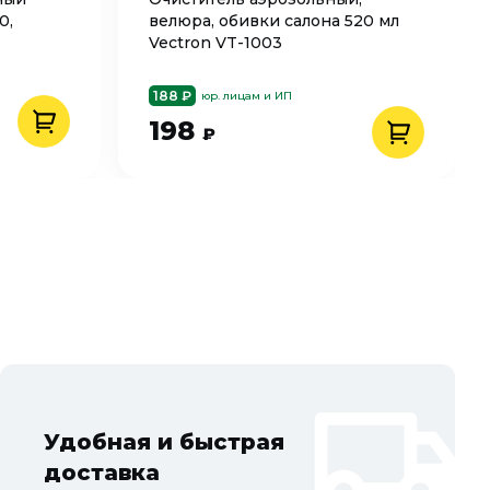
0,
велюра, обивки салона 520 мл
Vectron VT-1003
188 ₽
юр. лицам и ИП
198
₽
Удобная и быстрая
доставка