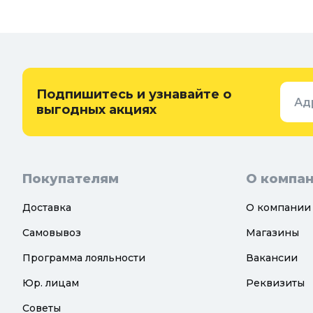
Ванная
Дачные умывальники, души и
туалеты
Самогон
Удобрения, химикаты и средства
Интерьер
защиты
Придверн
Семена и растения
Подпишитесь и узнавайте о
Ад
Теплицы, парники и укрывной
выгодных акциях
материал
Покупателям
О компа
Доставка
О компании
Самовывоз
Магазины
Программа лояльности
Вакансии
Юр. лицам
Реквизиты
Советы