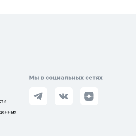
визионные люки
доподготовка
орная арматура
Мы в социальных сетях
сти
 данных