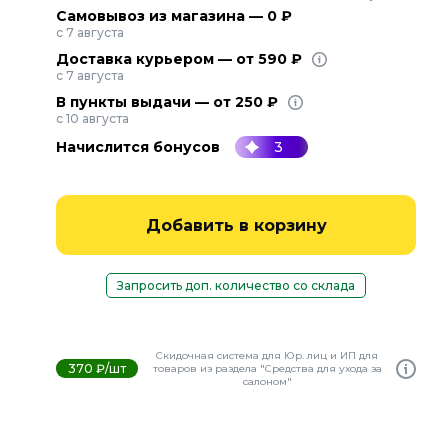
Самовывоз из магазина — 0 ₽
с 7 августа
Доставка курьером — от 590 ₽
с 7 августа
В пункты выдачи — от 250 ₽
с 10 августа
Начислится бонусов
3
Добавить в корзину
Запросить доп. количество со склада
Скидочная система для Юр. лиц и ИП для
370 ₽/шт
товаров из раздела "Средства для ухода за
салоном"