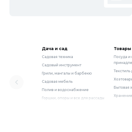
Дача и сад
Товары
Садовая техника
Посуда и
принадл
Садовый инструмент
Текстиль 
Грили, мангалы и барбекю
Хозтовар
Садовая мебель
Бытовая 
Полив и водоснабжение
Хранение
Горшки, опоры и все для рассады
Мебель
Грунты для растений
Бытовая 
Садовый декор
Предметы
Бассейны
Спальня
Товары для бани и сауны