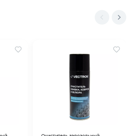
ный
Очиститель аэрозольный,