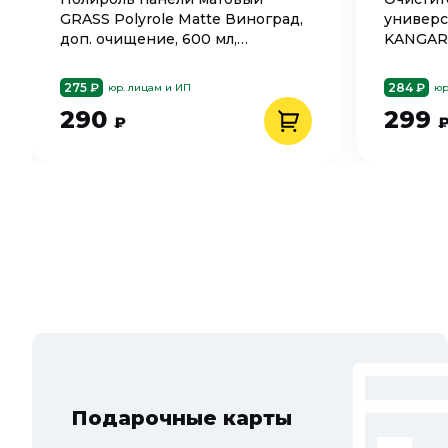
GRASS Polyrole Matte Виноград,
универс
доп. очищение, 600 мл,
KANGAR
ТРИГГЕР, 110394
275 ₽
284 ₽
юр. лицам и ИП
юр
290
299
₽
Подарочные карты