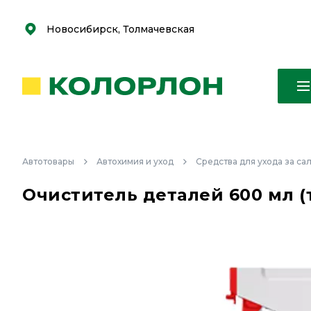
С
С
к
к
оро
оро
Новосибирск, Толмачевская
Автотовары
Автохимия и уход
Средства для ухода за са
Очиститель деталей 600 мл (