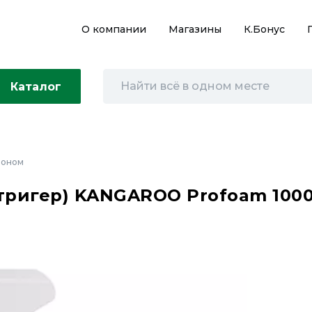
О компании
Магазины
К.Бонус
Каталог
лоном
тригер) KANGAROO Profoam 1000