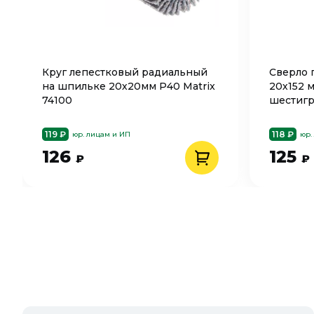
Круг лепестковый радиальный
Сверло 
на шпильке 20х20мм P40 Matrix
20х152 
74100
шестигр
119 ₽
118 ₽
юр. лицам и ИП
юр.
126
125
₽
₽