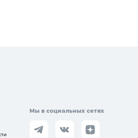
бель для ванной
Армирующие материалы
лотенцесушители
Ограждения
доснабжение
Металлопрокат
оотведение и канализация
визионные люки
доподготовка
орная арматура
Мы в социальных сетях
сти