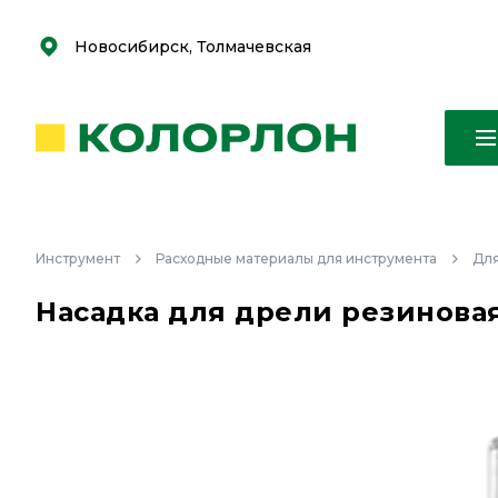
С
С
к
к
оро
оро
Новосибирск, Толмачевская
Инструмент
Расходные материалы для инструмента
Для
Насадка для дрели резиновая 3