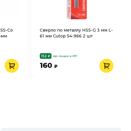
HSS-Cо
Сверло по металлу HSS-G 3 мм L-
35мм
61 мм Cutop 54-966 2 шт
152 ₽
юр. лицам и ИП
160
₽