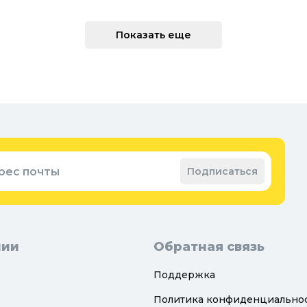
Ме
техника
По
Показать еще
 интерьера
Во
Вод
Ре
оварение
Во
ные коврики
Зап
ые коврики
рес почты
Подписаться
нии
Обратная связь
Поддержка
Политика конфиденциально