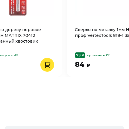
по дереву перовое
Сверло по металлу 1мм 
мм MATRIX 70412
проф VertexTools 818-1 
анный хвостовик
79 ₽
 лицам и ИП
юр. лицам и ИП
84
₽