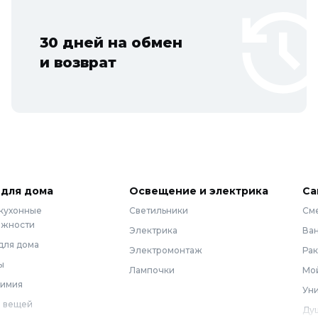
30 дней на обмен
и возврат
 для дома
Освещение и электрика
Са
 кухонные
Светильники
См
ежности
Электрика
Ва
для дома
Электромонтаж
Ра
ы
Лампочки
Мой
химия
Уни
 вещей
Ду