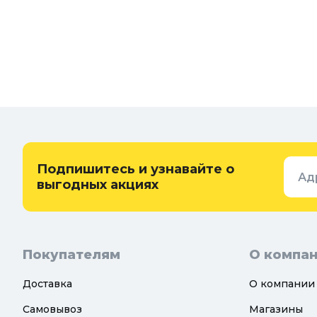
Мебель
Грунты для растений
Бытовая 
Садовый декор
Предметы
Бассейны
Спальня
Товары для бани и сауны
Ванная
Дачные умывальники, души и
туалеты
Самогон
Удобрения, химикаты и средства
Интерьер
защиты
Придверн
Семена и растения
Подпишитесь и узнавайте о
Ад
Теплицы, парники и укрывной
выгодных акциях
материал
Покупателям
О компа
Доставка
О компании
Самовывоз
Магазины