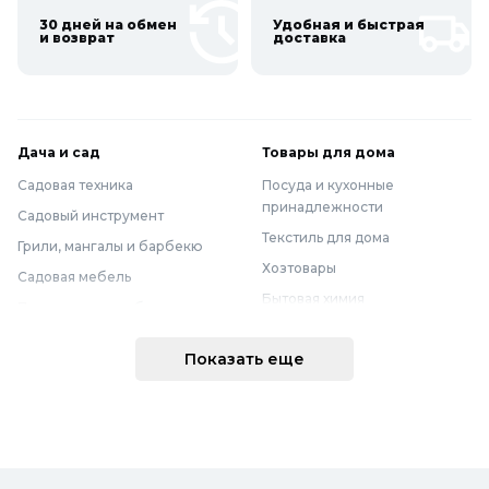
30 дней на обмен
Удобная и быстрая
и возврат
доставка
Дача и сад
Товары для дома
Садовая техника
Посуда и кухонные
принадлежности
Садовый инструмент
Текстиль для дома
Грили, мангалы и барбекю
Хозтовары
Садовая мебель
Бытовая химия
Полив и водоснабжение
Хранение вещей
Горшки, опоры и все для рассады
Показать еще
Мебель
Грунты для растений
Бытовая техника
Садовый декор
Предметы интерьера
Бассейны
Спальня
Товары для бани и сауны
Ванная