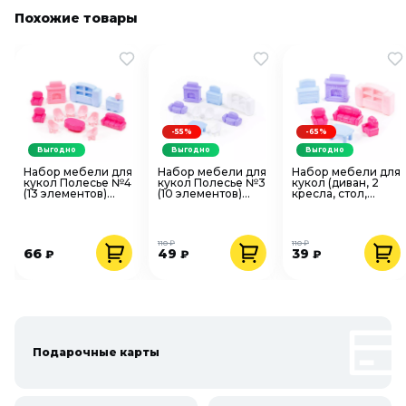
Похожие товары
-55%
-65%
Выгодно
Выгодно
Выгодно
Набор мебели для
Набор мебели для
Набор мебели для
кукол Полесье №4
кукол Полесье №3
кукол (диван, 2
(13 элементов)
(10 элементов)
кресла, стол,
49353
49346
камин, комод и
сервант) Полесье
49339
110 ₽
110 ₽
66
49
39
₽
₽
₽
Подарочные карты