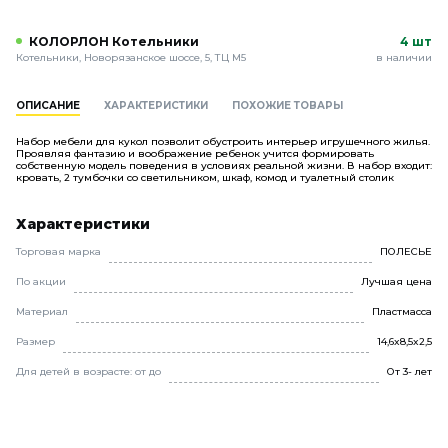
КОЛОРЛОН Котельники
4 шт
Котельники, Новорязанское шоссе, 5, ТЦ М5
в наличии
ОПИСАНИЕ
ХАРАКТЕРИСТИКИ
ПОХОЖИЕ ТОВАРЫ
Набор мебели для кукол позволит обустроить интерьер игрушечного жилья.
Проявляя фантазию и воображение ребенок учится формировать
собственную модель поведения в условиях реальной жизни. В набор входит:
кровать, 2 тумбочки со светильником, шкаф, комод и туалетный столик
Характеристики
Торговая марка
ПОЛЕСЬЕ
По акции
Лучшая цена
Материал
Пластмасса
Размер
14,6x8,5x2,5
Для детей в возрасте: от до
От 3- лет