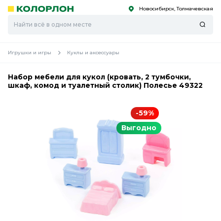
Новосибирск, Толмачевская
С
С
к
к
оро
оро
Игрушки и игры
Куклы и аксессуары
Набор мебели для кукол (кровать, 2 тумбочки,
шкаф, комод и туалетный столик) Полесье 49322
-59%
Выгодно