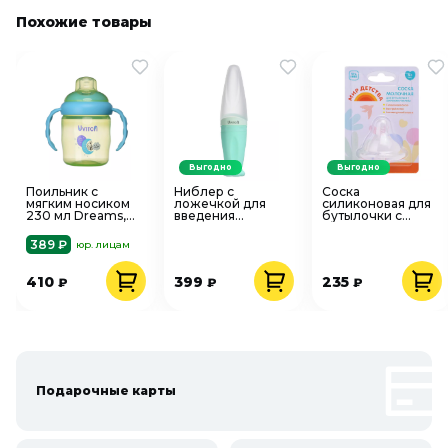
Похожие товары
Выгодно
Выгодно
Поильник с
Ниблер с
Соска
мягким носиком
ложечкой для
силиконовая для
230 мл Dreams,
введения
бутылочки с
цвет в
прикорма, мятный
широким горлом
ассортименте
Uviton 622
быстрый поток 6+
389 ₽
юр. лицам
Uviton 0612
12075
410
399
235
₽
₽
₽
Подарочные карты