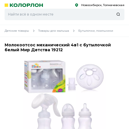
Новосибирск, Толмачевская
С
С
к
к
оро
оро
Детские товары
Товары для малыша
Бутылочки, поильники
Молокоотсос механический 4в1 с бутылочкой
белый Мир Детства 19212