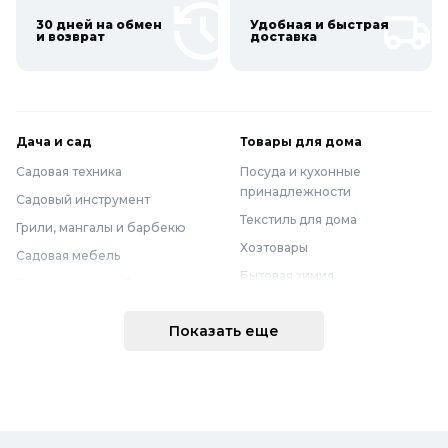
30 дней на обмен
Удобная и быстрая
и возврат
доставка
Дача и сад
Товары для дома
Садовая техника
Посуда и кухонные
принадлежности
Садовый инструмент
Текстиль для дома
Грили, мангалы и барбекю
Хозтовары
Садовая мебель
Бытовая химия
Полив и водоснабжение
Хранение вещей
Горшки, опоры и все для рассады
Показать еще
Мебель
Грунты для растений
Бытовая техника
Садовый декор
Предметы интерьера
Бассейны
Спальня
Товары для бани и сауны
Ванная