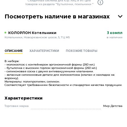
Скидочная система для Юр. лиц и ИП для
товаров из раздела "Бутылочки, поильники "
Посмотреть наличие в магазинах
КОЛОРЛОН Котельники
3 компл
Котельники, Новорязанское шоссе, 5, ТЦ М5
в наличии
ОПИСАНИЕ
ХАРАКТЕРИСТИКИ
ПОХОЖИЕ ТОВАРЫ
В наборе:
- молокоотсос с контейнером эргономичной формы (260 мл.)
- бутылочка с высоким горлом эргономичной формы (260 мл.)
- силиконовая соска с двумя антивакуумными клапанами.
- запасные силиконовые детали для молокоотсоса (клапан и накладка на
воронку).
Материалы: полипропилен, силикон.
Соответствует требованиям безопасности и стандартам качества продукции.
Характеристики
Торговая марка
Мир Детства