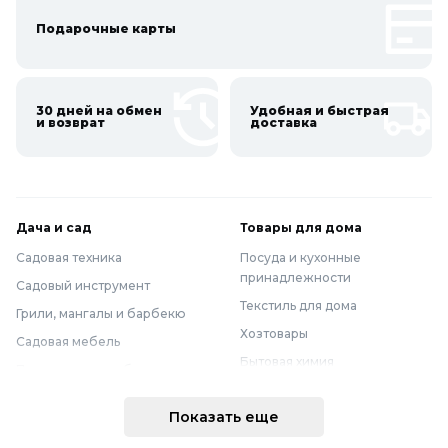
Подарочные карты
30 дней на обмен
Удобная и быстрая
и возврат
доставка
Дача и сад
Товары для дома
Садовая техника
Посуда и кухонные
принадлежности
Садовый инструмент
Текстиль для дома
Грили, мангалы и барбекю
Хозтовары
Садовая мебель
Бытовая химия
Полив и водоснабжение
Хранение вещей
Горшки, опоры и все для рассады
Показать еще
Мебель
Грунты для растений
Бытовая техника