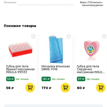
Материал
Верх.-ПЭ/наполн.-
пенополиуретан
Похожие товары
Губка для тела
Мочалка японская
Губка для тела
Брикет массажная
58616-7016
Сердечко
INSULA 991133
массажная INSULA
992277
53 ₽
161 ₽
57 ₽
юр. лицам
юр. лицам
юр. лицам
56
170
60
₽
₽
₽