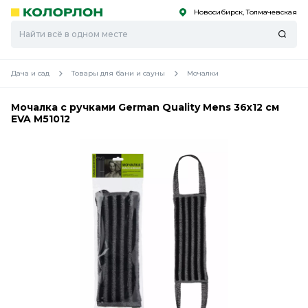
Новосибирск, Толмачевская
С
С
к
к
оро
оро
Дача и сад
Товары для бани и сауны
Мочалки
Мочалка с ручками German Quality Mens 36х12 см
EVA М51012