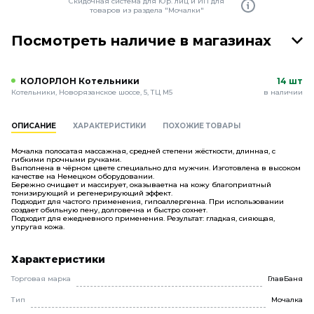
Скидочная система для Юр. лиц и ИП для
товаров из раздела "Мочалки"
Посмотреть наличие в магазинах
КОЛОРЛОН Котельники
14 шт
Котельники, Новорязанское шоссе, 5, ТЦ М5
в наличии
ОПИСАНИЕ
ХАРАКТЕРИСТИКИ
ПОХОЖИЕ ТОВАРЫ
Мочалка полосатая массажная, средней степени жёсткости, длинная, с
гибкими прочными ручками.
Выполнена в чёрном цвете специально для мужчин. Изготовлена в высоком
качестве на Немецком оборудовании.
Бережно очищает и массирует, оказываетна на кожу благоприятный
тонизирующий и регенерирующий эффект.
Подходит для частого применения, гипоаллергенна. При использовании
создает обильную пену, долговечна и быстро сохнет.
Подходит для ежедневного применения. Результат: гладкая, сияющая,
упругая кожа.
Характеристики
Торговая марка
ГлавБаня
Тип
Мочалка