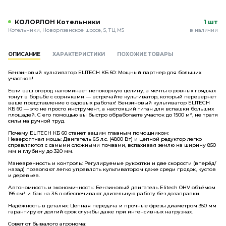
КОЛОРЛОН Котельники
1 шт
Котельники, Новорязанское шоссе, 5, ТЦ М5
в наличии
ОПИСАНИЕ
ХАРАКТЕРИСТИКИ
ПОХОЖИЕ ТОВАРЫ
Бензиновый культиватор ELITECH КБ 60: Мощный партнер для больших
участков!
Если ваш огород напоминает непокорную целину, а мечты о ровных грядках
тонут в борьбе с сорняками — встречайте культиватор, который перевернет
ваше представление о садовых работах! Бензиновый культиватор ELITECH
КБ 60 — это не просто инструмент, а настоящий титан для вспашки больших
площадей. С его помощью вы быстро обработаете участок до 1500 м², не тратя
силы на ручной труд.
Почему ELITECH КБ 60 станет вашим главным помощником:
Невероятная мощь: Двигатель 6.5 л.с. (4800 Вт) и цепной редуктор легко
справляются с самыми сложными почвами, вспахивая землю на ширину 850
мм и глубину до 320 мм.
Маневренность и контроль: Регулируемые рукоятки и две скорости (вперёд/
назад) позволяют легко управлять культиватором даже среди грядок, кустов
и деревьев.
Автономность и экономичность: Бензиновый двигатель Elitech OHV объёмом
196 см³ и бак на 3.6 л обеспечивают длительную работу без дозаправки.
Надёжность в деталях: Цепная передача и прочные фрезы диаметром 350 мм
гарантируют долгий срок службы даже при интенсивных нагрузках.
Совет от бывалого агронома: