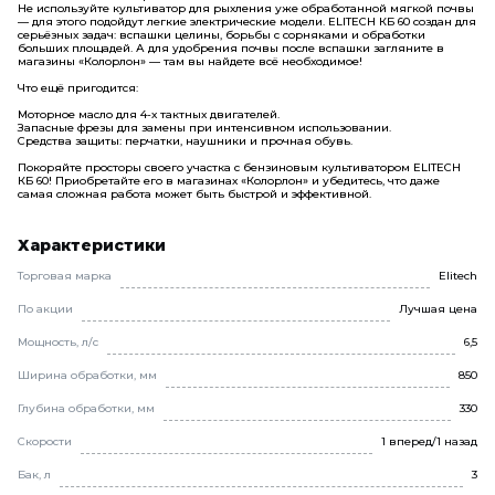
Не используйте культиватор для рыхления уже обработанной мягкой почвы
— для этого подойдут легкие электрические модели. ELITECH КБ 60 создан для
серьёзных задач: вспашки целины, борьбы с сорняками и обработки
больших площадей. А для удобрения почвы после вспашки загляните в
магазины «Колорлон» — там вы найдете всё необходимое!
Что ещё пригодится:
Моторное масло для 4-х тактных двигателей.
Запасные фрезы для замены при интенсивном использовании.
Средства защиты: перчатки, наушники и прочная обувь.
Покоряйте просторы своего участка с бензиновым культиватором ELITECH
КБ 60! Приобретайте его в магазинах «Колорлон» и убедитесь, что даже
самая сложная работа может быть быстрой и эффективной.
Характеристики
Торговая марка
Elitech
По акции
Лучшая цена
Мощность, л/с
6,5
Ширина обработки, мм
850
Глубина обработки, мм
330
Скорости
1 вперед/1 назад
Бак, л
3