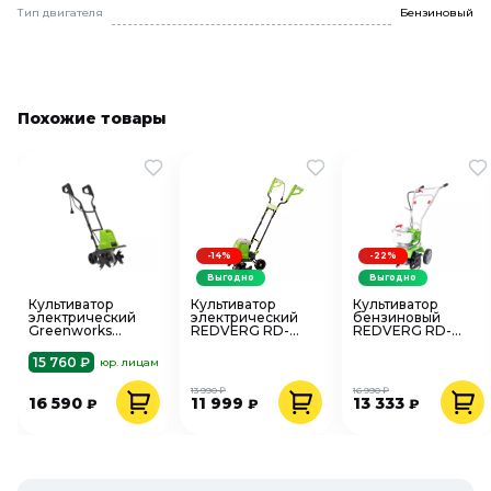
Тип двигателя
Бензиновый
Похожие товары
-14%
-22%
Выгодно
Выгодно
Культиватор
Культиватор
Культиватор
электрический
электрический
бензиновый
Greenworks
REDVERG RD-
REDVERG RD-
GTL1520, 220В,
T1500
GT300 1471Вт
1500Вт, 40см
15 760 ₽
юр. лицам
13 990 ₽
16 990 ₽
16 590
11 999
13 333
₽
₽
₽