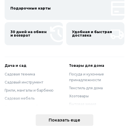
Подарочные карты
30 дней на обмен
Удобная и быстрая
и возврат
доставка
Дача и сад
Товары для дома
Садовая техника
Посуда и кухонные
принадлежности
Садовый инструмент
Текстиль для дома
Грили, мангалы и барбекю
Хозтовары
Садовая мебель
Бытовая химия
Полив и водоснабжение
Хранение вещей
Горшки, опоры и все для рассады
Показать еще
Мебель
Грунты для растений
Бытовая техника