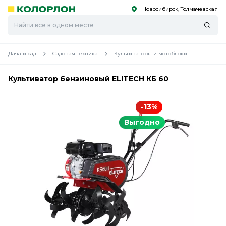
Новосибирск, Толмачевская
С
С
к
к
оро
оро
Дача и сад
Садовая техника
Культиваторы и мотоблоки
Культиватор бензиновый ELITECH КБ 60
-13%
Выгодно