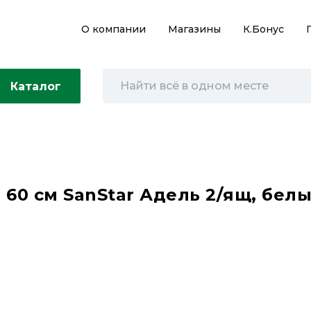
О компании
Магазины
К.Бонус
Каталог
0 см SanStar Адель 2/ящ, белый,