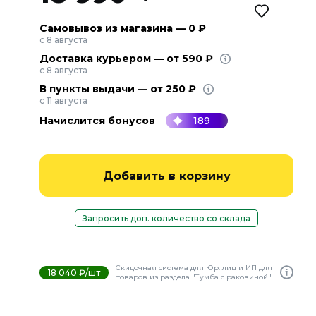
Самовывоз из магазина — 0 ₽
с 8 августа
Доставка курьером — от 590 ₽
с 8 августа
В пункты выдачи — от 250 ₽
с 11 августа
Начислится бонусов
189
Добавить в корзину
Запросить доп. количество со склада
Скидочная система для Юр. лиц и ИП для
18 040 ₽/шт
товаров из раздела "Тумба с раковиной"