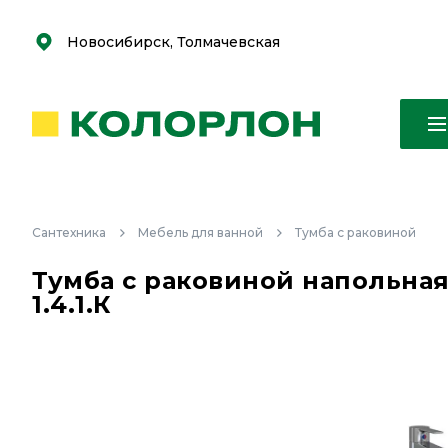
С
С
к
к
оро
оро
Новосибирск, Толмачевская
Сантехника
Мебель для ванной
Тумба с раковиной
Тумба с раковиной напольная 6
1.4.1.К