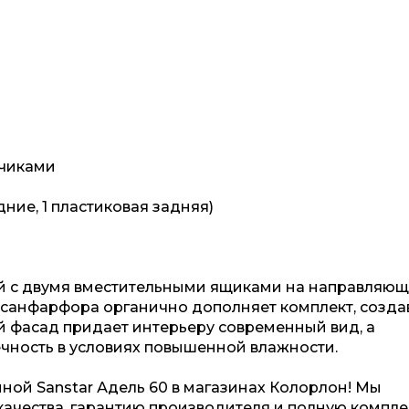
й
дчиками
ние, 1 пластиковая задняя)
й с двумя вместительными ящиками на направляю
 санфарфора органично дополняет комплект, созда
 фасад придает интерьеру современный вид, а
чность в условиях повышенной влажности.
ной Sanstar Адель 60 в магазинах Колорлон! Мы
ачества, гарантию производителя и полную компл