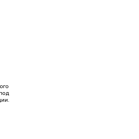
ого
 под
ции.