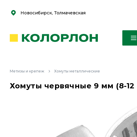
С
С
к
к
оро
оро
Новосибирск, Толмачевская
Метизы и крепеж
Хомуты металлические
Хомуты червячные 9 мм (8-12 