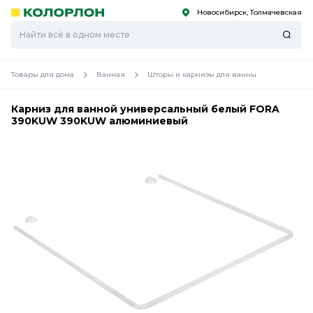
Новосибирск, Толмачевская
С
С
к
к
оро
оро
Товары для дома
Ванная
Шторы и карнизы для ванны
Карниз для ванной универсальный белый FORA
390KUW 390KUW алюминиевый