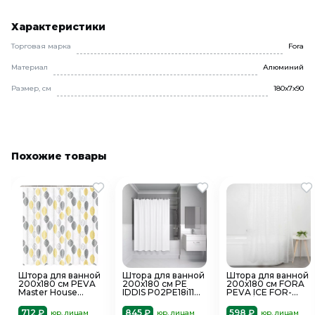
Характеристики
Торговая марка
Fora
Материал
Алюминий
Размер, см
180х7х90
Похожие товары
Штора для ванной
Штора для ванной
Штора для ванной
200х180 см PEVA
200х180 см PE
200х180 см FORA
Master House
IDDIS P02PE18i11
PEVA ICE FOR-
Форест 75222
белый
EV18 белый
белый с серыми и
однотонный
полупрозрачный
712 ₽
845 ₽
598 ₽
юр. лицам
юр. лицам
юр. лицам