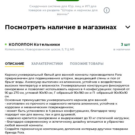
Скидочная система для Юр. лиц и ИП для
товаров из раздела "Шторы и карнизы для
ванны"
Посмотреть наличие в магазинах
КОЛОРЛОН Котельники
3 шт
Котельники, Новорязанское шоссе, 5, ТЦ М5
в наличии
ОПИСАНИЕ
ХАРАКТЕРИСТИКИ
ПОХОЖИЕ ТОВАРЫ
Карниз универсальный белый для ванной комнаты производителя Fora
предназначен для подвешивания шторки, защищающей стены и пол от
брызг воды. Аксессуар выполнен из алюминия, устойчив к воздействию
высоких температур и влажности. Универсальная конструкция фиксируется
саморезами и позволяет использовать карниз в 4 конфигурациях: прямой от
90 до 270 см, угловой 90x90 см, Г-образный 90x180 см и П -образный 90x90x90
см.
Основные преимущества универсального карниза для ванной:
• изготовлен из прочного и надежного металла алюминия, устойчив к
коррозии и механическим повреждениям;
• может быть установлен в 4 разных конфигурациях, благодаря чему
подходит как для ванны, так и для душевой;
• надежно крепится саморезами и выдерживает до 10 кг статичной нагрузки;
• благодаря современному и эстетичному дизайну впишется в убранство
любой ванной комнаты.
Создайте гармоничную композицию, дополнив интерьер другими товарами
бренда Fora.