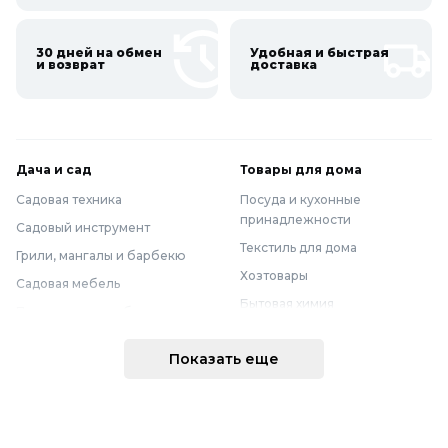
30 дней на обмен
Удобная и быстрая
и возврат
доставка
Дача и сад
Товары для дома
Садовая техника
Посуда и кухонные
принадлежности
Садовый инструмент
Текстиль для дома
Грили, мангалы и барбекю
Хозтовары
Садовая мебель
Бытовая химия
Полив и водоснабжение
Хранение вещей
Горшки, опоры и все для рассады
Показать еще
Мебель
Грунты для растений
Бытовая техника
Садовый декор
Предметы интерьера
Бассейны
Спальня