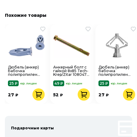
Похожие товары
Дюбель (анкер)
Анкерный болт с
Дюбель (анкер)
Бабочка
гайкой 8х85 Tech-
бабочка
полипропилен
Krep/Zitar 108047
полипропилен
8х28 Tech-
1шт
10х50 Tech-
Krep/Zitar 111486
Krep/Zitar 111488
25 ₽
49 ₽
25 ₽
юр. лицам
юр. лицам
юр. лицам
4шт
4шт
27
52
27
₽
₽
₽
Подарочные карты