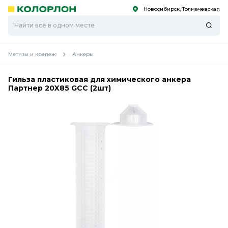
Новосибирск, Толмачевская
С
С
к
к
оро
оро
Метизы и крепеж
Анкеры
Гильза пластиковая для химического анкера
Партнер 20X85 GCC (2шт)