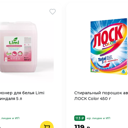
онер для белья Limi
Стиральный порошок ав
индаля 5 л
ЛОСК Color 450 г
113 ₽
. лицам и ИП
юр. лицам и ИП
119