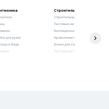
нтехника
Строительные материалы
есители
Строительные смеси
нны
Листовые материалы
ковины
Изоляционные материалы
ки для кухни
Кровельные материалы
тазы и биде
Блоки для строительства
шевые
Тротуарная плитка
бель для ванной
Армирующие материалы
лотенцесушители
Ограждения
доснабжение
Металлопрокат
оотведение и канализация
визионные люки
доподготовка
орная арматура