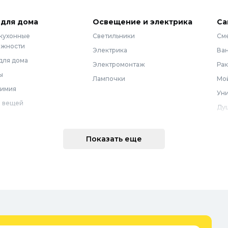
 для дома
Освещение и электрика
Са
 кухонные
Светильники
См
ежности
Электрика
Ва
для дома
Электромонтаж
Ра
ы
Лампочки
Мой
химия
Уни
 вещей
Ду
Ме
техника
По
Показать еще
 интерьера
Во
Вод
Ре
оварение
Во
ные коврики
Зап
ые коврики