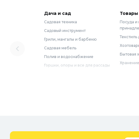
Дача и сад
Товары
Садовая техника
Посуда и
принадл
Садовый инструмент
Текстиль 
Грили, мангалы и барбекю
Хозтовар
Садовая мебель
Бытовая 
Полив и водоснабжение
Хранение
Горшки, опоры и все для рассады
Мебель
Грунты для растений
Бытовая 
Садовый декор
Предметы
Бассейны
Спальня
Товары для бани и сауны
Ванная
Дачные умывальники, души и
туалеты
Самогон
Удобрения, химикаты и средства
Интерьер
защиты
Придверн
Семена и растения