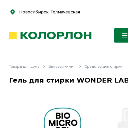
С
С
к
к
оро
оро
Новосибирск, Толмачевская
Товары для дома
Бытовая химия
Средства для стирки
Гель для стирки WONDER LAB