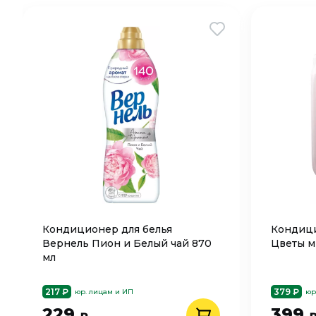
Кондиционер для белья
Кондици
Вернель Пион и Белый чай 870
Цветы м
мл
217 ₽
379 ₽
юр. лицам и ИП
юр
229
399