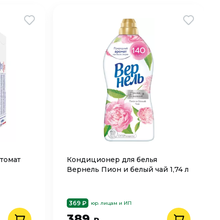
томат
Кондиционер для белья
Вернель Пион и белый чай 1,74 л
369 ₽
юр. лицам и ИП
389