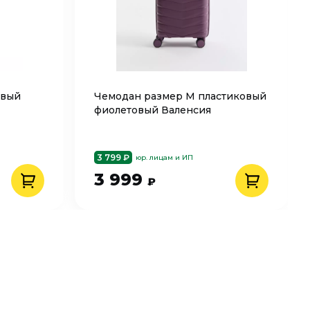
евый
Чемодан размер M пластиковый
фиолетовый Валенсия
3 799 ₽
юр. лицам и ИП
3 999
₽