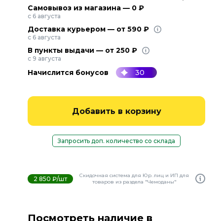
Самовывоз из магазина — 0 ₽
с 6 августа
Доставка курьером — от 590 ₽
с 6 августа
В пункты выдачи — от 250 ₽
с 9 августа
Начислится бонусов
30
Добавить в корзину
Запросить доп. количество со склада
Скидочная система для Юр. лиц и ИП для
2 850 ₽/шт
товаров из раздела "Чемоданы"
Посмотреть наличие в