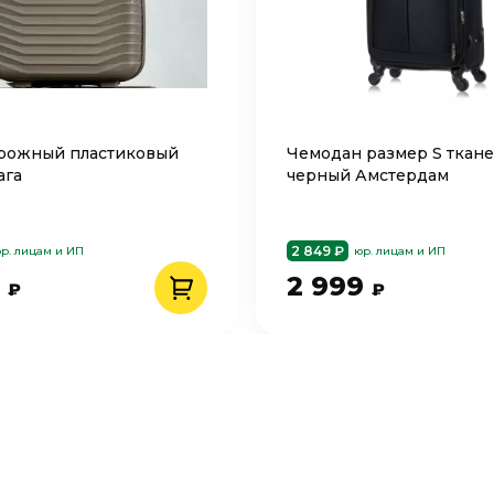
рожный пластиковый
Чемодан размер S ткан
ага
черный Амстердам
2 849 ₽
р. лицам и ИП
юр. лицам и ИП
9
2 999
₽
₽