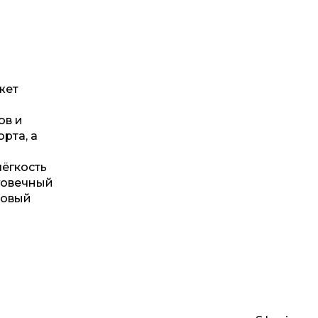
жет
ов и
рта, а
ёгкость
говечный
ковый