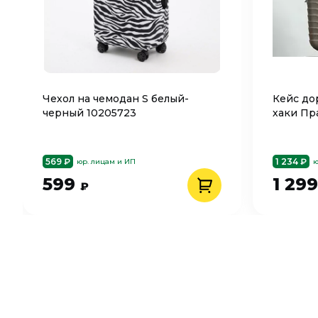
Чехол на чемодан S белый-
Кейс до
черный 10205723
хаки Пр
569 ₽
1 234 ₽
юр. лицам и ИП
ю
599
1 29
₽