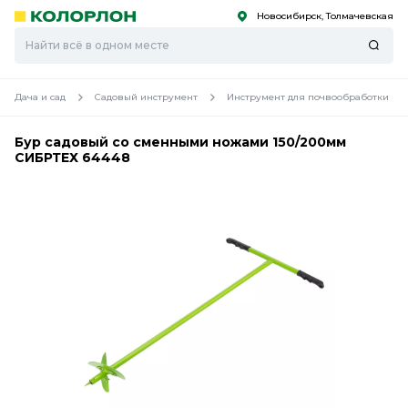
Новосибирск, Толмачевская
С
С
к
к
оро
оро
Дача и сад
Садовый инструмент
Инструмент для почвообработки
Бур садовый со сменными ножами 150/200мм
СИБРТЕХ 64448