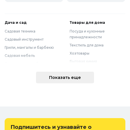
Дача и сад
Товары для дома
Садовая техника
Посуда и кухонные
принадлежности
Садовый инструмент
Текстиль для дома
Грили, мангалы и барбекю
Хозтовары
Садовая мебель
Бытовая химия
Полив и водоснабжение
Хранение вещей
Горшки, опоры и все для рассады
Показать еще
Мебель
Грунты для растений
Бытовая техника
Садовый декор
Предметы интерьера
Бассейны
Спальня
Товары для бани и сауны
Ванная
Дачные умывальники, души и
туалеты
Самогоноварение
Подпишитесь и узнавайте о
Удобрения, химикаты и средства
Интерьерные коврики