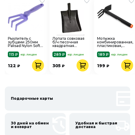
Рыхлитель с
Лопата совковая
Мотыжка
зубцами 250мм
б/ч песочная
комбинированная,
Palisad Nylon Soft
квадратная
пластиковая,
62029 нейлон
БРОНЯ ЛСП(К)
Polyagro
рельсовая сталь
76х320мм 7661215
115 ₽
289 ₽
189 ₽
юр. лицам
юр. лицам
юр. лицам
122
305
199
₽
₽
₽
Подарочные карты
30 дней на обмен
Удобная и быстрая
и возврат
доставка