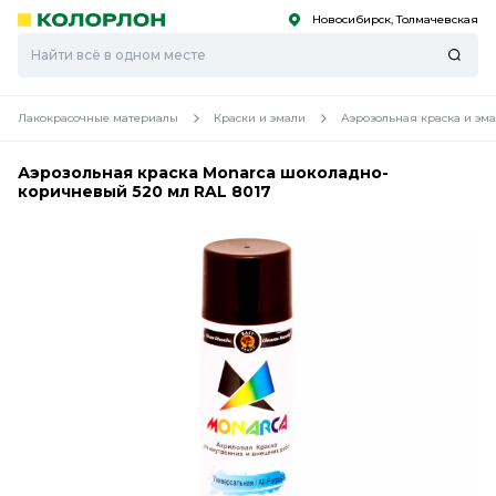
Новосибирск, Толмачевская
С
С
к
к
оро
оро
Лакокрасочные материалы
Краски и эмали
Аэрозольная краска и эм
Аэрозольная краска Monarca шоколадно-
коричневый 520 мл RAL 8017