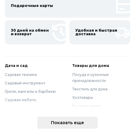
Подарочные карты
30 дней на обмен
Удобная и быстрая
и возврат
доставка
Дача и сад
Товары для дома
Садовая техника
Посуда и кухонные
принадлежности
Садовый инструмент
Текстиль для дома
Грили, мангалы и барбекю
Хозтовары
Садовая мебель
Бытовая химия
Полив и водоснабжение
Хранение вещей
Горшки, опоры и все для рассады
Показать еще
Мебель
Грунты для растений
Бытовая техника
Садовый декор