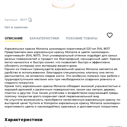
Артикул:
18017
Нет в наличии
ОПИСАНИЕ
ХАРАКТЕРИСТИКИ
ПОХОЖИЕ ТОВАРЫ
Аэрозольная краска Monarca шоколадно-коричневый 520 мл RAL 8017
Представляем вам аэрозольную краску Monarca в цвете «шоколадно-
коричневый» (RAL 8017). Этот универсальный оттенок подойдёт для самых
разных поверхностей и придаст им благородный, насыщенный цвет. Краска
легко наносится и быстро сохнет, что позволяет быстро и эффективно
обновить интерьер или экстерьер вашего дома.
Одним из главных преимуществ аэрозольной краски Monarca является её
удобство в использовании. Благодаря специальному клапану она легко
распыляется, не оставляя следов кисти. Это особенно полезно при работе с
труднодоступными местами или при необходимости создания ровного и
гладкого покрытия.
Кроме того, аэрозольная краска Monarca обладает высокой укрывистостью и
хорошей адгезией к различным поверхностям, таким как металл, дерево,
пластик и другие. Она также устойчива к воздействию окружающей среды,
поэтому покрытие долго сохраняет свой первоначальный вид.
Не упустите возможность приобрести качественную аэрозольную краску по
выгодной цене! Купите в Колорлон аэрозольную краску Monarca шоколадно-
коричневого цвета и наслаждайтесь красивым и долговечным покрытием.
Характеристики