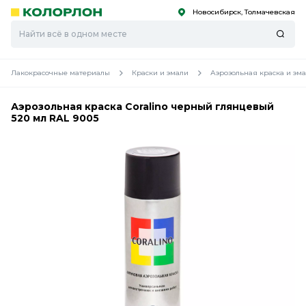
Новосибирск, Толмачевская
С
С
к
к
оро
оро
Лакокрасочные материалы
Краски и эмали
Аэрозольная краска и эм
Аэрозольная краска Coralino черный глянцевый
520 мл RAL 9005