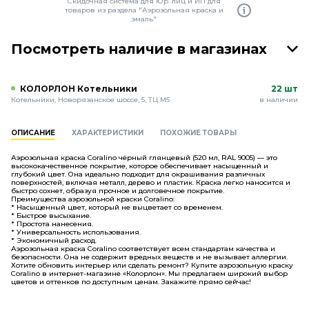
Скидочная система для Юр. лиц и ИП для
товаров из раздела "Аэрозольная краска и
эмаль"
Посмотреть наличие в магазинах
КОЛОРЛОН Котельники
22 шт
Котельники, Новорязанское шоссе, 5, ТЦ М5
в наличии
ОПИСАНИЕ
ХАРАКТЕРИСТИКИ
ПОХОЖИЕ ТОВАРЫ
Аэрозольная краска Coralino чёрный глянцевый (520 мл, RAL 9005) — это
высококачественное покрытие, которое обеспечивает насыщенный и
глубокий цвет. Она идеально подходит для окрашивания различных
поверхностей, включая металл, дерево и пластик. Краска легко наносится и
быстро сохнет, образуя прочное и долговечное покрытие.
Преимущества аэрозольной краски Coralino:
* Насыщенный цвет, который не выцветает со временем.
* Быстрое высыхание.
* Простота нанесения.
* Универсальность использования.
* Экономичный расход.
Аэрозольная краска Coralino соответствует всем стандартам качества и
безопасности. Она не содержит вредных веществ и не вызывает аллергии.
Хотите обновить интерьер или сделать ремонт? Купите аэрозольную краску
Coralino в интернет-магазине «Колорлон». Мы предлагаем широкий выбор
цветов и оттенков по доступным ценам. Закажите прямо сейчас!