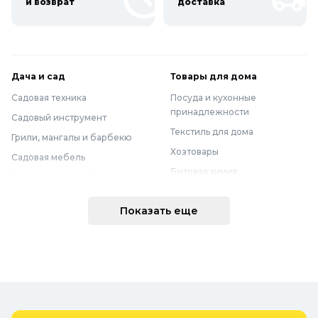
и возврат
доставка
Дача и сад
Товары для дома
Садовая техника
Посуда и кухонные
принадлежности
Садовый инструмент
Текстиль для дома
Грили, мангалы и барбекю
Хозтовары
Садовая мебель
Бытовая химия
Полив и водоснабжение
Хранение вещей
Горшки, опоры и все для рассады
Показать еще
Мебель
Грунты для растений
Бытовая техника
Садовый декор
Предметы интерьера
Бассейны
Спальня
Товары для бани и сауны
Ванная
Дачные умывальники, души и
туалеты
Самогоноварение