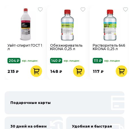
Уайт-спирит ГОСТ 1
Обезжириватель
Растворитель 646
л
KRONA 0,25 л
KRONA 0,25 л
204 ₽
140 ₽
111 ₽
юр. лицам
юр. лицам
юр. лицам
215
148
117
₽
₽
₽
Подарочные карты
30 дней на обмен
Удобная и быстрая