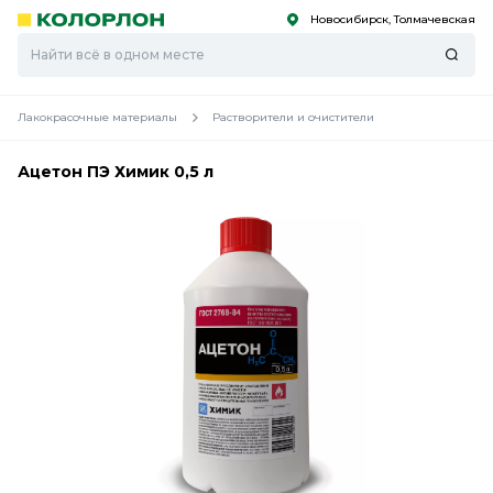
Новосибирск, Толмачевская
С
С
к
к
оро
оро
Лакокрасочные материалы
Растворители и очистители
Ацетон ПЭ Химик 0,5 л