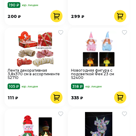
190 ₽
юр. лицам
200
299
₽
₽
Лента декоративная
Новогодняя фигура с
3,8х370 см в ассортименте
подсветкой Фея 23 см
S2710
S2400
105 ₽
318 ₽
юр. лицам
юр. лицам
111
335
₽
₽