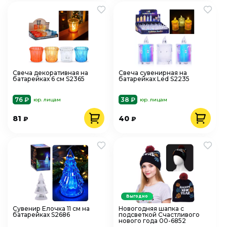
Свеча декоративная на
Свеча сувенирная на
батарейках 6 см S2365
батарейках Led S2235
76 ₽
38 ₽
юр. лицам
юр. лицам
81
40
₽
₽
Выгодно
Сувенир Елочка 11 см на
Новогодняя шапка с
батарейках S2686
подсветкой Счастливого
нового года 00-6852