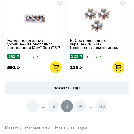
Набор новогодних
Набор новогодних
украшений Новогодняя
украшений S1612
композиция 10см* 3шт S1617
Новогодняя композиция
10см* 3шт S1612
562 ₽
223 ₽
юр. лицам
юр. лицам
592
235
₽
₽
ПОКАЗАТЬ ЕЩЕ
...
...
1
2
3
4
136
Интернет-магазин Нового года