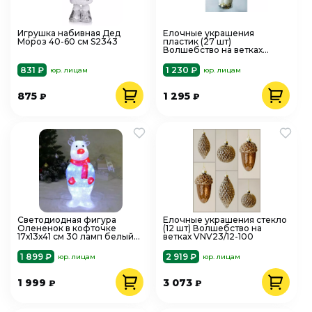
Игрушка набивная Дед
Елочные украшения
Мороз 40-60 см S2343
пластик (27 шт)
Волшебство на ветках
VNVE-B27
831 ₽
1 230 ₽
юр. лицам
юр. лицам
875
1 295
₽
₽
Светодиодная фигура
Елочные украшения стекло
Олененок в кофточке
(12 шт) Волшебство на
17х13х41 см 30 ламп белый
ветках VNV23/12-100
725-0507
1 899 ₽
2 919 ₽
юр. лицам
юр. лицам
1 999
3 073
₽
₽