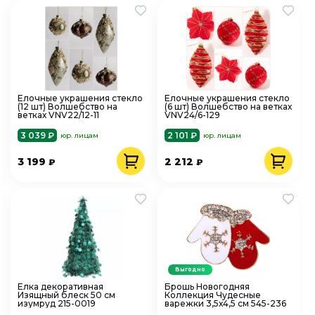
Елочные украшения стекло
Елочные украшения стекло
(12 шт) Волшебство на
(6 шт) Волшебство на ветках
ветках VNV22/12-11
VNV24/6-129
3 039 ₽
2 101 ₽
юр. лицам
юр. лицам
3 199
2 212
₽
₽
Выгодно
Елка декоративная
Брошь Новогодняя
Изящный блеск 50 см
Коллекция Чудесные
изумруд 215-0019
варежки 3,5х4,5 см 545-236