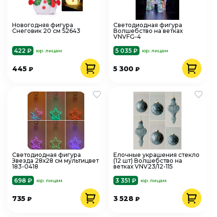
Новогодняя фигура
Светодиодная фигура
Снеговик 20 см S2643
Волшебство на ветках
VNVFG-4
422 ₽
5 035 ₽
юр. лицам
юр. лицам
445
5 300
₽
₽
Светодиодная фигура
Елочные украшения стекло
Звезда 28х28 см мультицвет
(12 шт) Волшебство на
183-0418
ветках VNV23/12-115
698 ₽
3 351 ₽
юр. лицам
юр. лицам
735
3 528
₽
₽