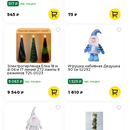
517 ₽
юр. лицам
545
75
₽
₽
Электрогирлянда Елка 18 м
Игрушка набивная Дедушка
d-06 м 17 линий 272 лампы 8
90 см S2292
режимов 725-0023
9 063 ₽
1 529 ₽
юр. лицам
юр. лицам
9 540
1 610
₽
₽