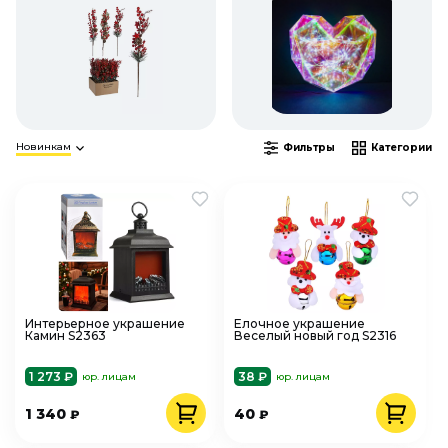
Новинкам
Фильтры
Категории
Интерьерное украшение
Елочное украшение
Камин S2363
Веселый новый год S2316
1 273 ₽
38 ₽
юр. лицам
юр. лицам
1 340
40
₽
₽