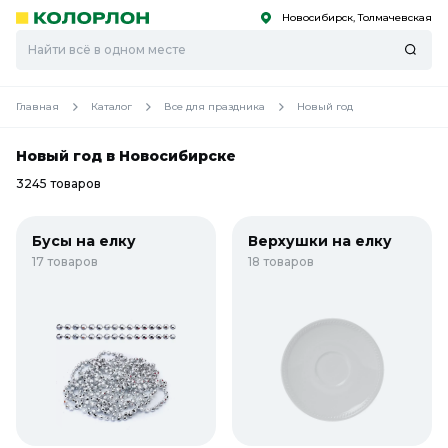
Новосибирск, Толмачевская
С
С
к
к
оро
оро
Главная
Каталог
Все для праздника
Новый год
Новый год в Новосибирске
3245 товаров
Бусы на елку
Верхушки на елку
17 товаров
18 товаров