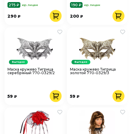
275 ₽
190 ₽
юр. лицам
юр. лицам
290
200
₽
₽
Выгодно
Выгодно
Маска кружево Тигрица
Маска кружево Тигрица
серебряный 770-0329/2
золотой 770-0329/3
59
59
₽
₽