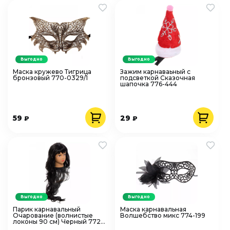
Выгодно
Выгодно
Маска кружево Тигрица
Зажим карнаваьный с
бронзовый 770-0329/1
подсветкой Сказочная
шапочка 776-444
59
29
₽
₽
Выгодно
Выгодно
Парик карнавальный
Маска карнавальная
Очарование (волнистые
Волшебство микс 774-199
локоны 90 см) Черный 772-
042