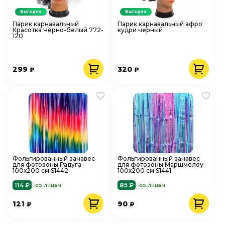
Выгодно
Выгодно
Парик карнавальный
Парик карнавальный афро
Красотка Черно-белый 772-
кудри черный
120
299
320
₽
₽
Фольгированный занавес
Фольгированный занавес
для фотозоны Радуга
для фотозоны Маршмелоу
100х200 см S1442
100х200 см S1441
114 ₽
85 ₽
юр. лицам
юр. лицам
121
90
₽
₽