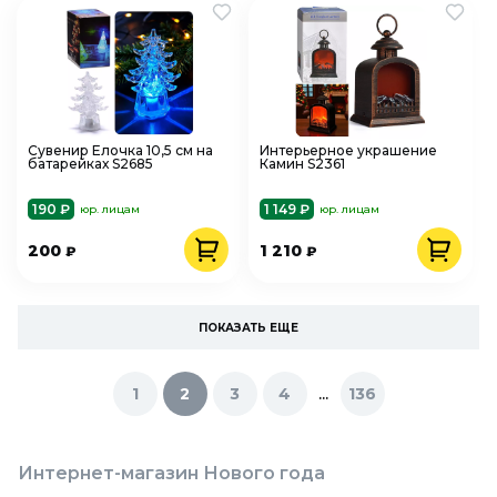
Сувенир Елочка 10,5 см на
Интерьерное украшение
батарейках S2685
Камин S2361
190 ₽
1 149 ₽
юр. лицам
юр. лицам
200
1 210
₽
₽
ПОКАЗАТЬ ЕЩЕ
...
1
2
3
4
136
Интернет-магазин Нового года