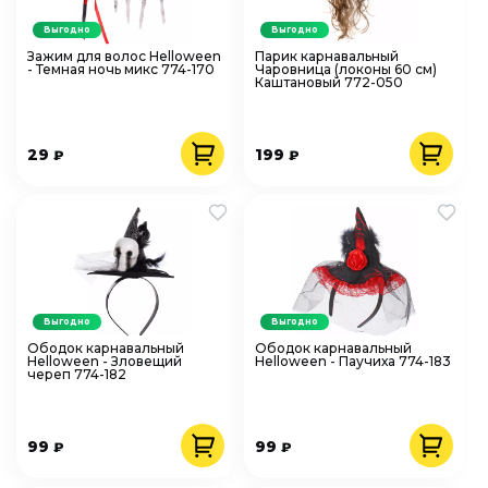
Выгодно
Выгодно
Зажим для волос Helloween
Парик карнавальный
- Темная ночь микс 774-170
Чаровница (локоны 60 см)
Каштановый 772-050
29
199
₽
₽
Выгодно
Выгодно
Ободок карнавальный
Ободок карнавальный
Helloween - Зловещий
Helloween - Паучиха 774-183
череп 774-182
99
99
₽
₽