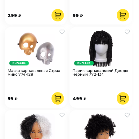
299
99
₽
₽
Выгодно
Выгодно
Маска карнавальная Страх
Парик карнавальный Дреды
микс 774-128
черный 772-134
59
499
₽
₽