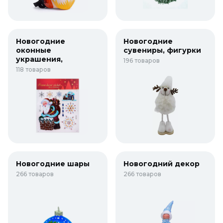
Новогодние
Новогодние
оконные
сувениры, фигурки
украшения,
196 товаров
наклейки, плакаты
118 товаров
Новогодние шары
Новогодний декор
266 товаров
266 товаров