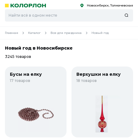
Новосибирск, Толмачевская
С
С
к
к
оро
оро
Главная
Каталог
Все для праздника
Новый год
Новый год в Новосибирске
3245 товаров
Бусы на елку
Верхушки на елку
17 товаров
18 товаров