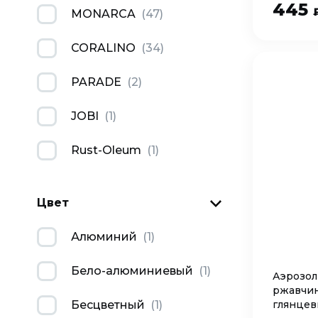
445
MONARCA
(
47
)
CORALINO
(
34
)
PARADE
(
2
)
JOBI
(
1
)
Rust-Oleum
(
1
)
Цвет
Алюминий
(
1
)
Бело-алюминиевый
(
1
)
Аэрозол
ржавчин
глянцев
Бесцветный
(
1
)