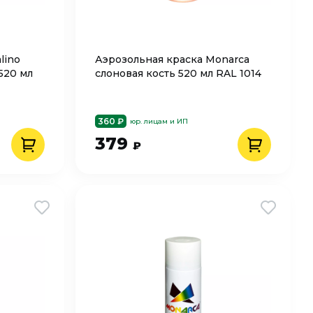
lino
Аэрозольная краска Monarca
520 мл
слоновая кость 520 мл RAL 1014
360 ₽
юр. лицам и ИП
379
₽