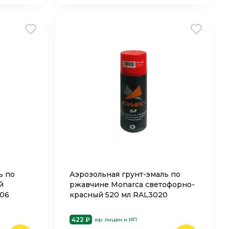
ь по
Аэрозольная грунт-эмаль по
й
ржавчине Monarca светофорно-
006
красный 520 мл RAL3020
422 ₽
юр. лицам и ИП