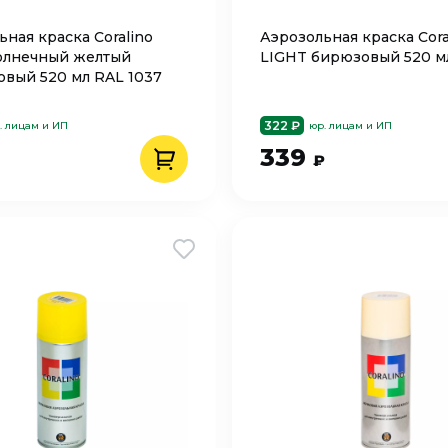
ьная краска Coralino
Аэрозольная краска Cora
олнечный желтый
LIGHT бирюзовый 520 м
овый 520 мл RAL 1037
322 ₽
. лицам и ИП
юр. лицам и ИП
339
₽