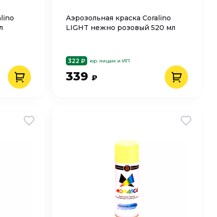
lino
Аэрозольная краска Coralino
л
LIGHT нежно розовый 520 мл
322 ₽
юр. лицам и ИП
339
₽