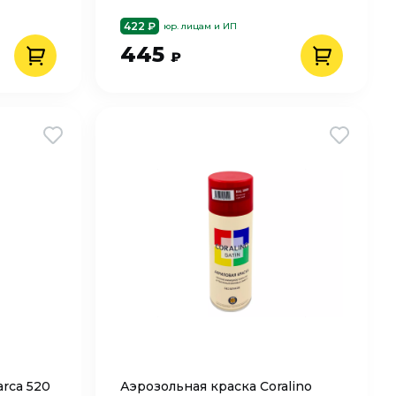
422 ₽
юр. лицам и ИП
445
₽
rca 520
Аэрозольная краска Coralino