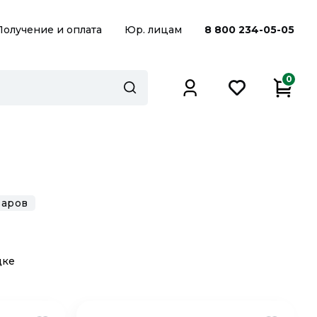
Получение и оплата
Юр. лицам
8 800 234-05-05
0
варов
дке