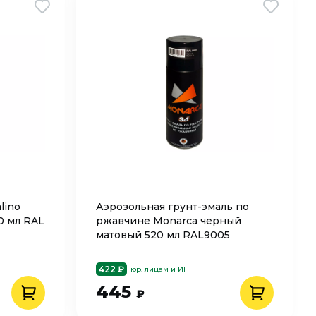
lino
Аэрозольная грунт-эмаль по
0 мл RAL
ржавчине Monarca черный
матовый 520 мл RAL9005
422 ₽
юр. лицам и ИП
445
₽