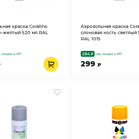
ьная краска Coralino
Аэрозольная краска Cora
-желтый 520 мл RAL
слоновая кость светлый 
RAL 1015
284 ₽
. лицам и ИП
юр. лицам и ИП
299
₽
₽