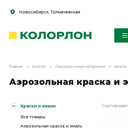
С
С
к
к
оро
оро
Новосибирск, Толмачевская
Главная
Каталог
Лакокрасочные материалы
Краски
Аэрозольная краска и 
Сортировать
Краски и эмали
Все товары
Аэрозольная краска и эмаль