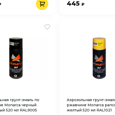
445
₽
₽
ьная грунт-эмаль по
Аэрозольная грунт-эмал
е Monarca черный
ржавчине Monarca рапс
ый 520 мл RAL9005
желтый 520 мл RAL1021