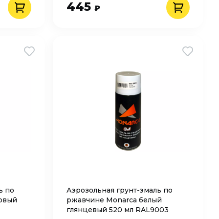
445
₽
ь по
Аэрозольная грунт-эмаль по
овый
ржавчине Monarca белый
глянцевый 520 мл RAL9003