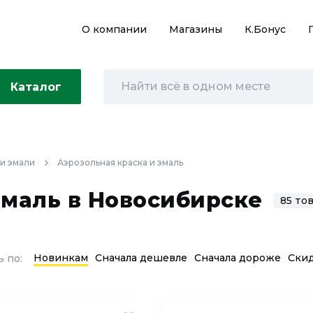
О компании
Магазины
К.Бонус
Каталог
 и эмали
Аэрозольная краска и эмаль
эмаль в Новосибирске
85 то
Новинкам
Сначала дешевле
Сначала дороже
Ски
 по: