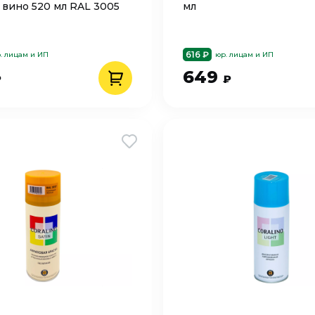
 вино 520 мл RAL 3005
мл
616 ₽
. лицам и ИП
юр. лицам и ИП
649
₽
₽