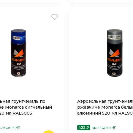
ьная грунт-эмаль по
Аэрозольная грунт-эмал
е Monarca сигнальный
ржавчине Monarca белы
20 мл RAL5005
алюминий 520 мл RAL9
422 ₽
. лицам и ИП
юр. лицам и ИП