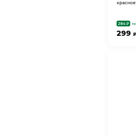
красное
284 ₽
юр
299