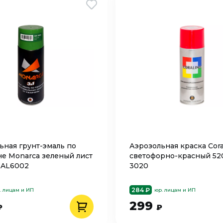
ьная грунт-эмаль по
Аэрозольная краска Cora
е Monarca зеленый лист
светофорно-красный 52
RAL6002
3020
284 ₽
. лицам и ИП
юр. лицам и ИП
299
₽
₽