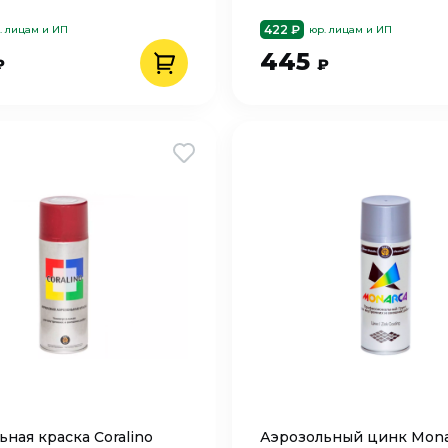
422 ₽
. лицам и ИП
юр. лицам и ИП
445
₽
₽
ьная краска Coralino
Аэрозольный цинк Mona