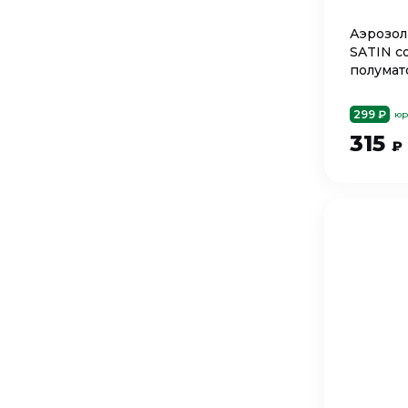
Аэрозол
SATIN с
полумат
299 ₽
юр
315
₽