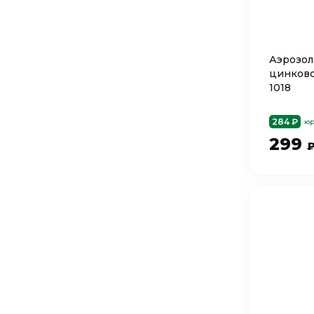
Аэрозол
цинково
1018
284 ₽
юр
299