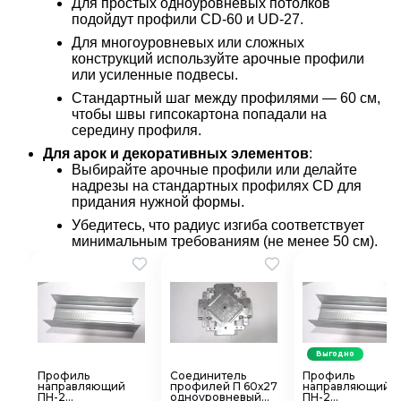
Для простых одноуровневых потолков
подойдут профили CD-60 и UD-27.
Для многоуровневых или сложных
конструкций используйте арочные профили
или усиленные подвесы.
Стандартный шаг между профилями — 60 см,
чтобы швы гипсокартона попадали на
середину профиля.
Для арок и декоративных элементов
:
Выбирайте арочные профили или делайте
надрезы на стандартных профилях CD для
придания нужной формы.
Убедитесь, что радиус изгиба соответствует
минимальным требованиям (не менее 50 см).
Выгодно
Профиль
Соединитель
Профиль
направляющий
профилей П 60х27
направляющий
ПН-2
одноуровневый
ПН-2