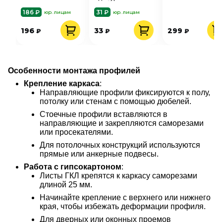
50х40х3000х0,35
краб 0,7 мм
50х40х3000х0,5
мм
мм
186 ₽
31 ₽
юр. лицам
юр. лицам
196
33
299
₽
₽
₽
Особенности монтажа профилей
Крепление каркаса
:
Направляющие профили фиксируются к полу,
потолку или стенам с помощью дюбелей.
Стоечные профили вставляются в
направляющие и закрепляются саморезами
или просекателями.
Для потолочных конструкций используются
прямые или анкерные подвесы.
Работа с гипсокартоном
:
Листы ГКЛ крепятся к каркасу саморезами
длиной 25 мм.
Начинайте крепление с верхнего или нижнего
края, чтобы избежать деформации профиля.
Для дверных или оконных проемов