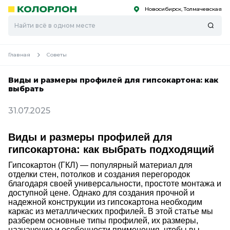
Новосибирск, Толмачевская
С
С
к
к
оро
оро
Главная
Советы
Виды и размеры профилей для гипсокартона: как
выбрать
31.07.2025
Виды и размеры профилей для
гипсокартона: как выбрать подходящий
Гипсокартон (ГКЛ) — популярный материал для
отделки стен, потолков и создания перегородок
благодаря своей универсальности, простоте монтажа и
доступной цене. Однако для создания прочной и
надежной конструкции из гипсокартона необходим
каркас из металлических профилей. В этой статье мы
разберем основные типы профилей, их размеры,
назначение и особенности применения, чтобы вы