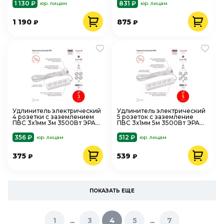
1 130 ₽
831 ₽
юр. лицам
юр. лицам
1 190
875
₽
₽
Удлинитель электрический
Удлинитель электрический
4 розетки с заземлением
5 розеток с заземление
ПВС 3x1мм 3м 3500Вт ЭРА
ПВС 3x1мм 5м 3500Вт ЭРА
U-4e-3m-3x1 Б0028374
U-5e-5m-3x1 Б0028377
356 ₽
512 ₽
юр. лицам
юр. лицам
375
539
₽
₽
ПОКАЗАТЬ ЕЩЕ
...
...
1
3
4
5
7