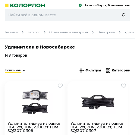
Новосибирск, Толмачевская
С
С
к
к
оро
оро
Главная
Каталог
Освещение и электрика
Электрика
Удлин
Удлинители в Новосибирске
148 товаров
Новинкам
Фильтры
Категории
Удлинитель-шнур на рамке
Удлинитель-шнур на рамке
ПВС 2х1, 30м, 2200Вт TDM
ПВС 2х1, 20м, 2200Вт, TDM
SQ1307-0308
SQ1307-0307