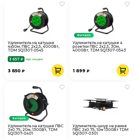
Выгодно
Удлинитель на катушке
Удлинитель на катушке 4
4х50м, ПВС 2х2,5, 4000Вт,
розетки ПВС 2х2,5, 30м,
TDM SQ1307-0545
4000Вт, TDM SQ1307-0543
3 657 ₽
юр. лицам
3 850
1 899
₽
₽
Выгодно
Удлинитель на катушке ПВС
Удлинитель-шнур на рамке
2х0.75, 20м, 1300Вт, TDM
ПВС 2х0.75, 10м 1300Вт TDM
SQ1307-0401
SQ1307-0301