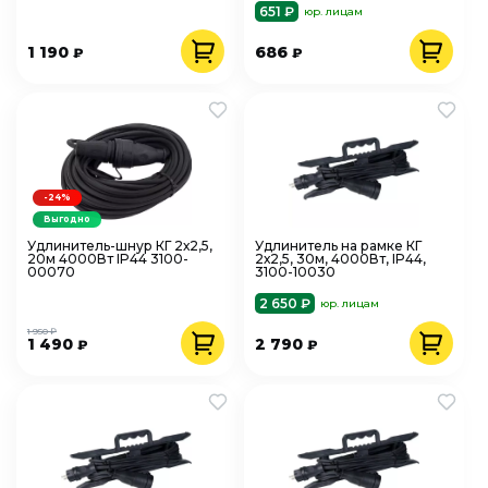
651 ₽
юр. лицам
1 190
686
₽
₽
-24%
Выгодно
Удлинитель-шнур КГ 2х2,5,
Удлинитель на рамке КГ
20м 4000Вт IP44 3100-
2х2,5, 30м, 4000Вт, IP44,
00070
3100-10030
2 650 ₽
юр. лицам
1 950 ₽
1 490
2 790
₽
₽