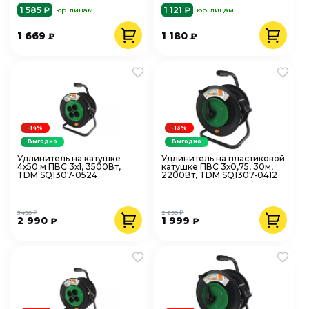
1 585 ₽
1 121 ₽
юр. лицам
юр. лицам
1 669
1 180
₽
₽
-14%
-13%
Выгодно
Выгодно
Удлинитель на катушке
Удлинитель на пластиковой
4х50 м ПВС 3х1, 3500Вт,
катушке ПВС 3х0,75, 30м,
TDM SQ1307-0524
2200Вт, TDM SQ1307-0412
3 490 ₽
2 290 ₽
2 990
1 999
₽
₽