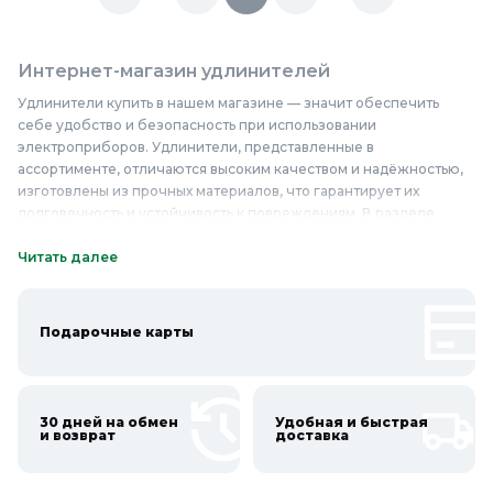
Интернет-магазин удлинителей
Удлинители купить в нашем магазине — значит обеспечить
себе удобство и безопасность при использовании
электроприборов. Удлинители, представленные в
ассортименте, отличаются высоким качеством и надёжностью,
изготовлены из прочных материалов, что гарантирует их
долговечность и устойчивость к повреждениям. В разделе
«Удлинители» вы найдёте разнообразные модели с разным
количеством розеток, длиной кабеля и мощностью, включая
Читать далее
удлинители с заземлением и без, что позволяет подобрать
оптимальный вариант для любых потребностей — от бытовых до
профессиональных. Качественные удлинители, доступные по
Подарочные карты
цене, обеспечивают безопасное подключение
электроприборов, предотвращая перегрев и короткое
замыкание. Надёжные удлинители идеально подходят для дома,
офиса или мастерской, делая их незаменимыми помощниками в
30 дней на обмен
Удобная и быстрая
повседневной жизни. Приобретайте удлинители недорого и с
и возврат
доставка
уверенностью в их качестве в Колорлон.