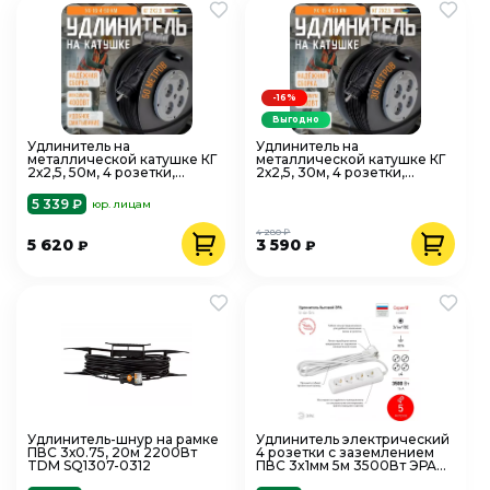
-16%
Выгодно
Удлинитель на
Удлинитель на
металлической катушке КГ
металлической катушке КГ
2х2,5, 50м, 4 розетки,
2х2,5, 30м, 4 розетки,
4000Вт, IP44, 3106-20071
4000Вт, IP44, 3106-20031
5 339 ₽
юр. лицам
4 280 ₽
5 620
3 590
₽
₽
Удлинитель-шнур на рамке
Удлинитель электрический
ПВС 3х0.75, 20м 2200Вт
4 розетки с заземлением
TDM SQ1307-0312
ПВС 3x1мм 5м 3500Вт ЭРА
U-4e-5m-3x1 Б0028375