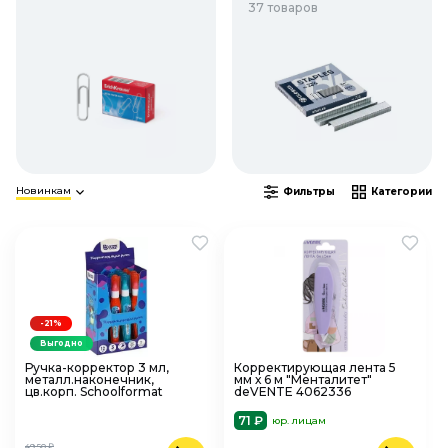
37 товаров
Новинкам
Фильтры
Категории
-21%
Выгодно
Ручка-корректор 3 мл,
Корректирующая лента 5
металл.наконечник,
мм х 6 м "Менталитет"
цв.корп. Schoolformat
deVENTE 4062336
71 ₽
юр. лицам
49,50 ₽