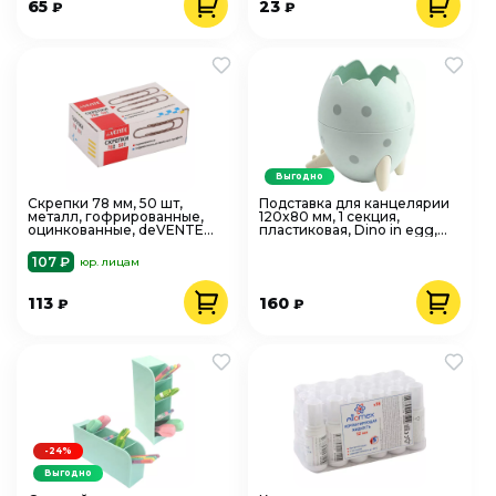
65
23
₽
₽
Выгодно
Скрепки 78 мм, 50 шт,
Подставка для канцелярии
металл, гофрированные,
120x80 мм, 1 секция,
оцинкованные, deVENTE
пластиковая, Dino in egg,
4135313
deVENTE 4104204
107 ₽
юр. лицам
113
160
₽
₽
-24%
Выгодно