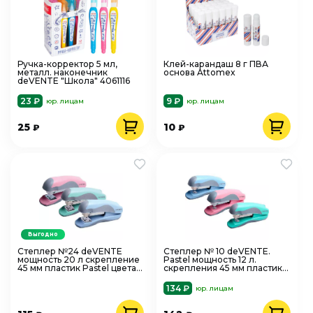
Ручка-корректор 5 мл,
Клей-карандаш 8 г ПВА
металл. наконечник
основа Attomex
deVENTE "Школа" 4061116
23 ₽
9 ₽
юр. лицам
юр. лицам
25
10
₽
₽
Выгодно
Степлер №24 deVENTE
Степлер № 10 deVENTE.
мощность 20 л скрепление
Pastel мощность 12 л.
45 мм пластик Pastel цвета
скрепления 45 мм пластик
ассорти 4142900
цвета ассорти 4142901
134 ₽
юр. лицам