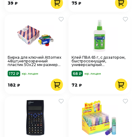
39
75
₽
₽
Бирка для ключей Attomex
Клей ПВА 65 г, с дозатором,
48шт,непрозрачный
быстросохнущий,
пластик 50x22 мм размер
универсальный
инфо-окна 30x14 мм
ШКОЛЬНЫЙ, Schoolformat
металлическое кольцо
КЛСЛ-П65
172 ₽
68 ₽
юр. лицам
юр. лицам
182
72
₽
₽