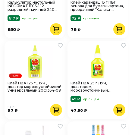
Калькулятор настольный
Клей-карандаш 15 г ПВП
INFORMAT IFCS-1 12
основа для бумаги картона,
разрядный научный 240
прозрачный "Каляка-
функций236756
Маляка" 227208
617 ₽
72 ₽
юр. лицам
юр. лицам
650
76
₽
₽
-13%
Клей ПВА 125 г, ЛУЧ ,
Клей ПВА 25 г ЛУЧ,
дозатор морозоустойчивый
дозатором,
универсальный 20С1354-08
морозоустойчивый,
универсальный 065633
45 ₽
юр. лицам
112 ₽
97
47
₽
,50
₽