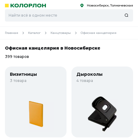
Новосибирск, Толмачевская
С
С
к
к
оро
оро
Главная
Каталог
Канцтовары
Офисная канцелярия
Офисная канцелярия в Новосибирске
399 товаров
Визитницы
Дыроколы
3 товара
4 товара