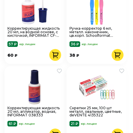
Корректирующая жидкость
Ручка-корректор 6 мл,
20 мл, на водной основе, с
металл. наконечник,
кисточкой, INFORMAT CF-
цв.корп. Schoolformat
20
235440
57 ₽
36 ₽
юр. лицам
юр. лицам
60
38
₽
₽
Корректирующая жидкость
Скрепки 25 мм, 100 шт
20 мл, апликатор, водная,
металл, овальные, цветные,
INFORMAT 038333
deVENTE 4135322
61 ₽
21 ₽
юр. лицам
юр. лицам