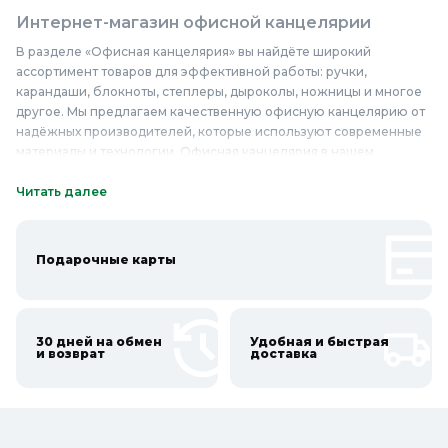
Интернет-магазин офисной канцелярии
В разделе «Офисная канцелярия» вы найдёте широкий
ассортимент товаров для эффективной работы: ручки,
карандаши, блокноты, степлеры, дыроколы, ножницы и многое
другое. Мы предлагаем качественную офисную канцелярию от
надёжных производителей, которые используют современные
материалы и технологии. Офисная канцелярия в нашем
магазине отличается высоким качеством и долговечностью, что
делает её незаменимым помощником в работе. Вы можете
Читать далее
купить офисную канцелярию по доступным ценам и быть
уверенными в её надёжности и функциональности.
Приобретайте качественную офисную канцелярию недорого в
Подарочные карты
Колорлон и обеспечьте себе комфортные условия для работы.
Онлайн каталог офисной канцелярии в
Колорлон
30 дней на обмен
Удобная и быстрая
и возврат
доставка
Интернет-магазин Колорлон предлагает большой выбор
офисной канцелярии по выгодным ценам для жителей Москвы и
городов Московской области: Балашиха, Подольск, Химки,
Мытищи, Королёв, Люберцы, Красногорск, Одинцово,
Домодедово, Электросталь, Коломна, Щёлково, Серпухов,