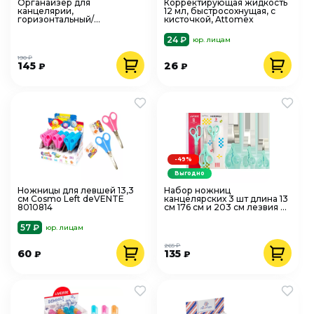
Органайзер для
Корректирующая жидкость
канцелярии,
12 мл, быстросохнущая, с
горизонтальный/
кисточкой, Attomex
вертикальный, 90x20x53
мм, мятный, deVENTE
24 ₽
юр. лицам
190 ₽
145
26
₽
₽
-49%
Выгодно
Ножницы для левшей 13,3
Набор ножниц
см Cosmo Left deVENTE
канцелярских 3 шт длина 13
8010814
см 176 см и 203 см лезвия из
нержавеющей сталь,
deVENTE
57 ₽
юр. лицам
265 ₽
60
135
₽
₽