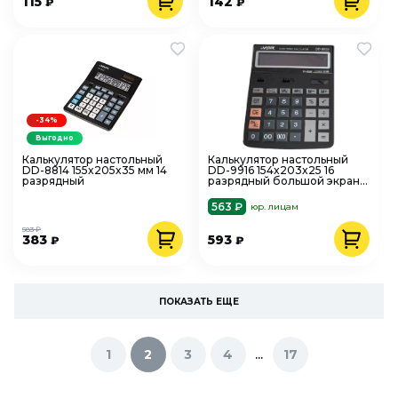
115
142
₽
₽
-34%
Выгодно
Калькулятор настольный
Калькулятор настольный
DD-8814 155x205x35 мм 14
DD-9916 154x203x25 16
разрядный
разрядный большой экран
deVENTE 4031336
563 ₽
юр. лицам
583 ₽
383
593
₽
₽
ПОКАЗАТЬ ЕЩЕ
...
1
2
3
4
17