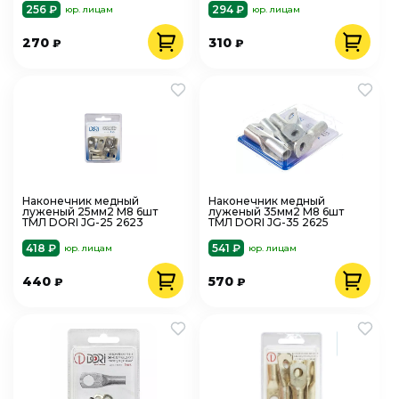
256 ₽
294 ₽
юр. лицам
юр. лицам
270
310
₽
₽
Наконечник медный
Наконечник медный
луженый 25мм2 М8 6шт
луженый 35мм2 М8 6шт
ТМЛ DORI JG-25 2623
ТМЛ DORI JG-35 2625
418 ₽
541 ₽
юр. лицам
юр. лицам
440
570
₽
₽