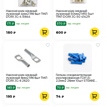
Наконечник медный
Наконечник медный
луженый 4мм2 М6 6шт ТМЛ
луженый 50мм2 М10 5шт
DORI JG-4 15644
ТМЛ DORI JG-50 41429
171 ₽
570 ₽
юр. лицам
юр. лицам
180
600
₽
₽
Наконечник медный
Гильза соединительная
луженый 6мм2 М6 6шт ТМЛ
изолированная ГСИ 1,5-
DORI JG-6 2620
2,5мм2 26мм 10шт STEKKER
39401
185 ₽
70 ₽
юр. лицам
юр. лицам
195
74
₽
₽