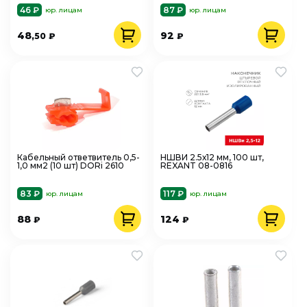
46 ₽
87 ₽
юр. лицам
юр. лицам
48
92
,50
₽
₽
Кабельный ответвитель 0,5-
НШВИ 2.5х12 мм, 100 шт,
1,0 мм2 (10 шт) DORi 2610
REXANT 08-0816
83 ₽
117 ₽
юр. лицам
юр. лицам
88
124
₽
₽