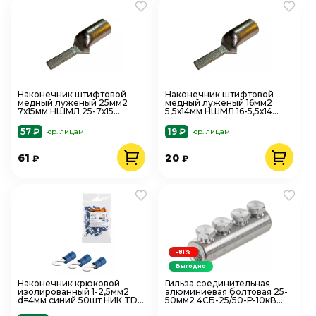
Наконечник штифтовой
Наконечник штифтовой
медный луженый 25мм2
медный луженый 16мм2
7х15мм НШМЛ 25-7х15
5,5х14мм НШМЛ 16-5,5х14
TOKOV ELECTRIC TKE-
TOKOV ELECTRIC TKE-
NSML-25-7х15
NSML-16-5,5х14
57 ₽
19 ₽
юр. лицам
юр. лицам
61
20
₽
₽
-81%
Выгодно
Наконечник крюковой
Гильза соединительная
изолированный 1-2,5мм2
алюминиевая болтовая 25-
d=4мм синий 50шт НИК TDM
50мм2 4СБ-25/50-Р-10кВ
SQ0502-0303
TDM SQ0554-0201