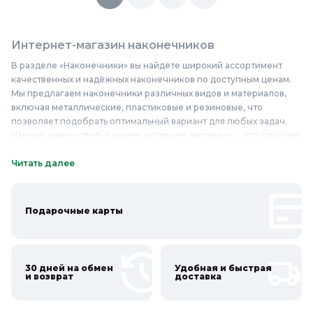
Интернет-магазин наконечников
В разделе «Наконечники» вы найдёте широкий ассортимент
качественных и надёжных наконечников по доступным ценам.
Мы предлагаем наконечники различных видов и материалов,
включая металлические, пластиковые и резиновые, что
позволяет подобрать оптимальный вариант для любых задач.
Наконечники купить в нашем интернет-магазине — это гарантия
качества и долговечности. Они применяются в строительстве,
ремонте, а также при выполнении отделочных работ,
Читать далее
обеспечивая надёжную защиту и эстетичный вид.
Качественные наконечники, представленные в нашем магазине,
отличаются высокой прочностью и устойчивостью к внешним
Подарочные карты
воздействиям, что делает их незаменимыми помощниками в
работе. Наконечники недорого — это не только экономия
средств, но и уверенность в качестве. Приобретайте
наконечники в Колорлон и убедитесь в их надёжности и
30 дней на обмен
Удобная и быстрая
долговечности!
и возврат
доставка
Онлайн каталог наконечников в Колорлон