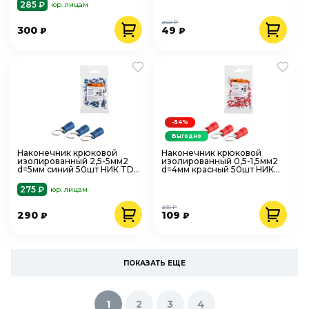
285 ₽
юр. лицам
260 ₽
300
49
₽
₽
-54%
Выгодно
Наконечник крюковой
Наконечник крюковой
изолированный 2,5-5мм2
изолированный 0,5-1,5мм2
d=5мм синий 50шт НИК TDM
d=4мм красный 50шт НИК
SQ0502-0304
TDM SQ0502-0301
275 ₽
юр. лицам
235 ₽
290
109
₽
₽
ПОКАЗАТЬ ЕЩЕ
1
2
3
4