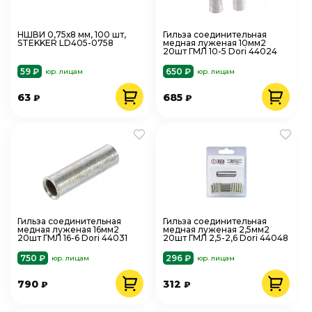
НШВИ 0,75х8 мм, 100 шт,
Гильза соединительная
STEKKER LD405-0758
медная луженая 10мм2
20шт ГМЛ 10-5 Dori 44024
59 ₽
650 ₽
юр. лицам
юр. лицам
63
685
₽
₽
Гильза соединительная
Гильза соединительная
медная луженая 16мм2
медная луженая 2,5мм2
20шт ГМЛ 16-6 Dori 44031
20шт ГМЛ 2,5-2,6 Dori 44048
750 ₽
296 ₽
юр. лицам
юр. лицам
790
312
₽
₽