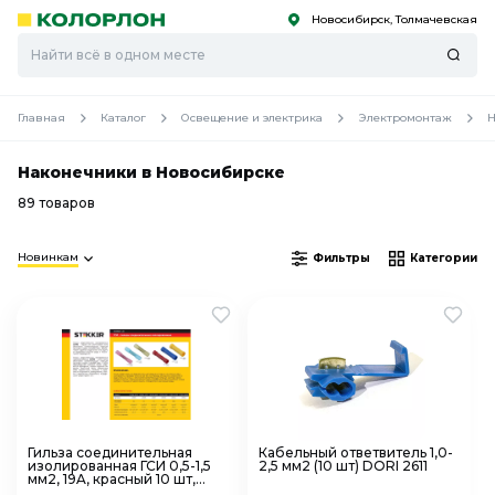
Новосибирск, Толмачевская
С
С
к
к
оро
оро
Главная
Каталог
Освещение и электрика
Электромонтаж
Н
Наконечники в Новосибирске
89 товаров
Новинкам
Фильтры
Категории
Гильза соединительная
Кабельный ответвитель 1,0-
изолированная ГСИ 0,5-1,5
2,5 мм2 (10 шт) DORI 2611
мм2, 19A, красный 10 шт,
STEKKER LD301-0515