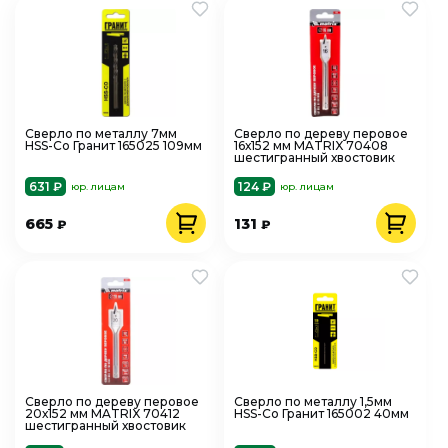
Сверло по металлу 7мм
Сверло по дереву перовое
HSS-Co Гранит 165025 109мм
16х152 мм MATRIX 70408
шестигранный хвостовик
631 ₽
124 ₽
юр. лицам
юр. лицам
665
131
₽
₽
Сверло по дереву перовое
Сверло по металлу 1,5мм
20х152 мм MATRIX 70412
HSS-Co Гранит 165002 40мм
шестигранный хвостовик