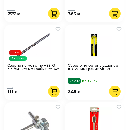
1 160 ₽
680 ₽
777
363
₽
₽
-26%
Выгодно
Сверло по металлу HSS-G
Сверло по бетону ударное
3.3 мм L-65 мм Гранит 165045
10х120 мм Гранит 310120
232 ₽
юр. лицам
150 ₽
111
245
₽
₽