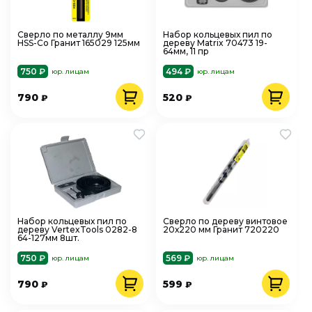
Сверло по металлу 9мм
Набор кольцевых пил по
HSS-Co Гранит 165029 125мм
дереву Matrix 70473 19-
64мм, 11 пр
750 ₽
494 ₽
юр. лицам
юр. лицам
790
520
₽
₽
Набор кольцевых пил по
Сверло по дереву винтовое
дереву VertexTools 0282-8
20х220 мм Гранит 720220
64-127мм 8шт.
750 ₽
569 ₽
юр. лицам
юр. лицам
790
599
₽
₽