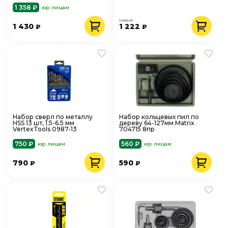
1 358 ₽
юр. лицам
1 590 ₽
1 430
1 222
₽
₽
Набор сверл по металлу
Набор кольцевых пил по
HSS 13 шт, 1.5-6.5 мм
дереву 64-127мм Matrix
VertexTools 0987-13
704715 8пр
750 ₽
560 ₽
юр. лицам
юр. лицам
790
590
₽
₽