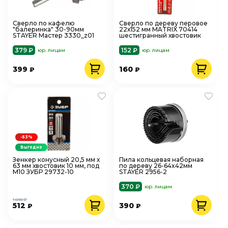
Сверло по кафелю
Сверло по дереву перовое
"балеринка" 30-90мм
22х152 мм MATRIX 70414
STAYER Мастер 3330_z01
шестигранный хвостовик
379 ₽
152 ₽
юр. лицам
юр. лицам
399
160
₽
₽
-53%
Выгодно
Зенкер конусный 20,5 мм х
Пила кольцевая наборная
63 мм хвостовик 10 мм, под
по дереву 26-64x42мм
М10 ЗУБР 29732-10
STAYER 2956-2
370 ₽
юр. лицам
1 090 ₽
512
390
₽
₽