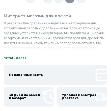
Интернет-магазин для дрелей
В разделе «Для дрелей» вы найдёте всё необходимое для
эффективной работы с дрелями — от насадок и патронов до
зарядных устройств и аккумуляторов. Мы предлагаем широкий
ассортимент качественных и надёжных товаров для дрелей по
доступным ценам, чтобы каждый мог подобрать оптимальный
вариант для своих задач. У нас вы найдёте аксессуары для
дрелей от ведущих производителей, которые отличаются
высоким качеством материалов и долговечностью. В нашем
Читать далее
ассортименте представлены комплектующие для дрелей,
изготовленные из прочных и износостойких материалов, что
гарантирует их надёжность и долгий срок службы. Если вы
Подарочные карты
ищете товары для дрелей недорого, то наш интернет-магазин
станет отличным выбором. Приобретайте качественные товары
для дрелей в Колорлон и обеспечьте себе комфорт и
безопасность при работе с инструментом.
30 дней на обмен
Удобная и быстрая
и возврат
доставка
Онлайн каталог для дрелей в Колорлон
Интернет-магазин Колорлон предлагает большой выбор для