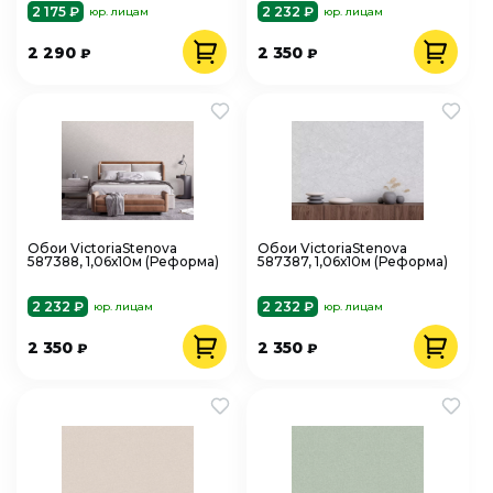
2 175 ₽
2 232 ₽
юр. лицам
юр. лицам
2 290
2 350
₽
₽
Обои VictoriaStenova
Обои VictoriaStenova
587388, 1,06х10м (Реформа)
587387, 1,06х10м (Реформа)
2 232 ₽
2 232 ₽
юр. лицам
юр. лицам
2 350
2 350
₽
₽