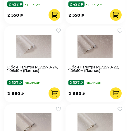
2 422 ₽
2 422 ₽
юр. лицам
юр. лицам
2 550
2 550
₽
₽
Обои Палитра PL72579-24,
Обои Палитра PL72579-22,
1,06х10м (Пампас)
1,06х10м (Пампас)
2 527 ₽
2 527 ₽
юр. лицам
юр. лицам
2 660
2 660
₽
₽