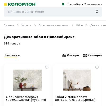
Новосибирск, Толмачевская
С
С
к
к
оро
оро
Главная
Каталог
Отделочные материалы
Обои
Декоративн
Декоративные обои в Новосибирске
684 товара
Новинкам
Фильтры
Категории
Обои VictoriaStenova
Обои VictoriaStenova
587693, 1,06х10м (Аурелия)
587692, 1,06х10м (Аурелия)