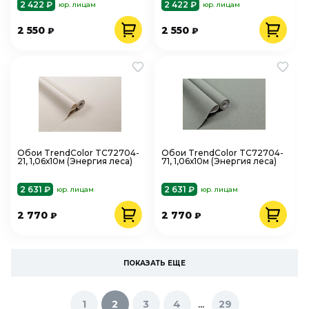
2 422 ₽
2 422 ₽
юр. лицам
юр. лицам
2 550
2 550
₽
₽
Обои TrendColor TC72704-
Обои TrendColor TC72704-
21, 1,06х10м (Энергия леса)
71, 1,06х10м (Энергия леса)
2 631 ₽
2 631 ₽
юр. лицам
юр. лицам
2 770
2 770
₽
₽
ПОКАЗАТЬ ЕЩЕ
...
1
2
3
4
29